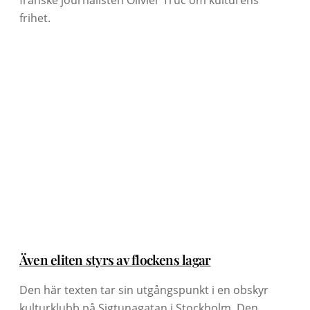
franske journalisten Olivier Truc om kulturens
frihet.
Även eliten styrs av flockens lagar
Den här texten tar sin utgångspunkt i en obskyr
kulturklubb på Sigtunagatan i Stockholm. Den