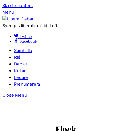
Skip to content
Menu
Sveriges liberala idétidskrift
Twitter
Facebook
Samhälle
Idé
Debatt
Kultur
Ledare
Prenumerera
Close Menu
Flock