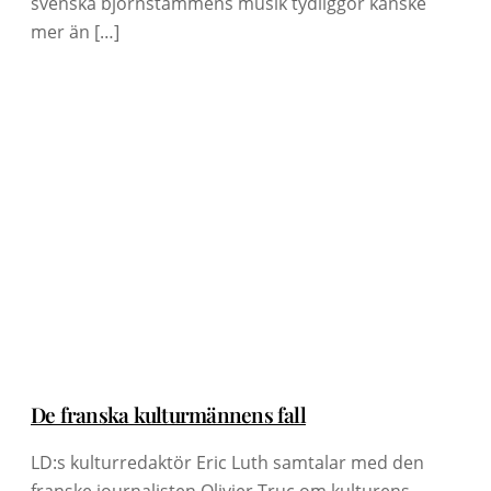
svenska björnstammens musik tydliggör kanske
mer än […]
De franska kulturmännens fall
LD:s kulturredaktör Eric Luth samtalar med den