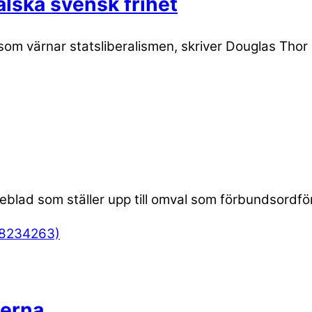
älska svensk frihet
i som värnar statsliberalismen, skriver Douglas Tho
Ekeblad som ställer upp till omval som förbundsor
terna