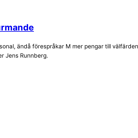
vurmande
 personal, ändå förespråkar M mer pengar till välfä
ver Jens Runnberg.