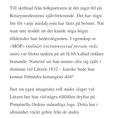
Till skillnad från folkpartisten är det inget fel på
Rotarymoderatens självförtroende. Det har stigit
lite för varje medalj som har fästs på bröstet. När
man inte trodde att det kunde stiga högre
tilldelades han hederslegionen. I egenskap av
»MÖP« (
militärt överintresserad person, reds.
anm)
var blotta tanken på att få bli kallad riddare
hisnande. Nattetid ser han numer ofta sig själv i
dimman vid Lützen 1632 – kanske hade han
kunnat förhindra konungens död?
Just sin egen imaginära roll under slaget vid
Lützen har han vid några tillfällen dryftat på
Pimpinella Ordens månatliga loge. Detta har i
allmänhet väckt gehör från de andra