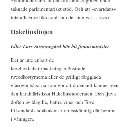
Synthmoderaten att danstillståndsregimen ändå
saknade parlamentariskt stöd. Och att »svartdans«
inte alls vore lika coolt om det inte var…
svart
.
Hakeliuslinjen
Eller Lars Strannegård bör bli finansminister
Det är inte enbart de
kexchokladsförpackningsmönstrade
tweedkostymerna eller de prilligt färgglada
glasögonbågarna som gör att du enkelt känner igen
den karaktäristiska Hakeliusmoderaten. Den ljuva
doften av ålagille, bättre viner och Tove
Lifvendahls småkakor är omisskännlig där hemma
i våningen.