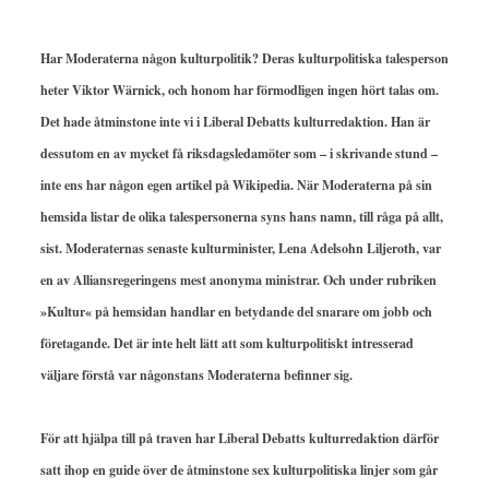
Har Moderaterna någon kulturpolitik? Deras kulturpolitiska talesperson
heter Viktor Wärnick, och honom har förmodligen ingen hört talas om.
Det hade åtminstone inte vi i Liberal Debatts kulturredaktion. Han är
dessutom en av mycket få riksdagsledamöter som – i skrivande stund –
inte ens har någon egen artikel på Wikipedia. När Moderaterna på sin
hemsida listar de olika talespersonerna syns hans namn, till råga på allt,
sist. Moderaternas senaste kulturminister, Lena Adelsohn Liljeroth, var
en av Alliansregeringens mest anonyma ministrar. Och under rubriken
»Kultur« på hemsidan handlar en betydande del snarare om jobb och
företagande. Det är inte helt lätt att som kulturpolitiskt intresserad
väljare förstå var någonstans Moderaterna befinner sig.
För att hjälpa till på traven har Liberal Debatts kulturredaktion därför
satt ihop en guide över de åtminstone sex kulturpolitiska linjer som går