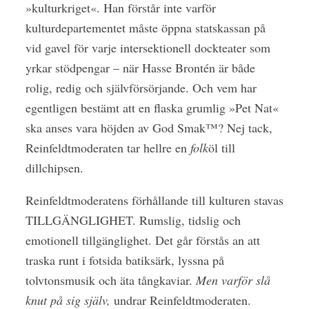
»kulturkriget«. Han förstår inte varför
kulturdepartementet måste öppna statskassan på
vid gavel för varje intersektionell dockteater som
yrkar stödpengar – när Hasse Brontén är både
rolig, redig och självförsörjande. Och vem har
egentligen bestämt att en flaska grumlig »Pet Nat«
ska anses vara höjden av God Smak™? Nej tack,
Reinfeldtmoderaten tar hellre en
folk
öl till
dillchipsen.
Reinfeldtmoderatens förhållande till kulturen stavas
TILLGÄNGLIGHET. Rumslig, tidslig och
emotionell tillgänglighet. Det går förstås an att
traska runt i fotsida batiksärk, lyssna på
tolvtonsmusik och äta tångkaviar.
Men varför slå
knut på sig själv,
undrar Reinfeldtmoderaten.