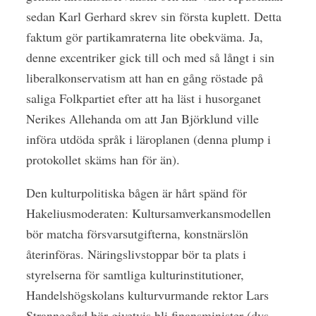
sedan Karl Gerhard skrev sin första kuplett. Detta
faktum gör partikamraterna lite obekväma. Ja,
denne excentriker gick till och med så långt i sin
liberalkonservatism att han en gång röstade på
saliga Folkpartiet efter att ha läst i husorganet
Nerikes Allehanda om att Jan Björklund ville
införa utdöda språk i läroplanen (denna plump i
protokollet skäms han för än).
Den kulturpolitiska bågen är hårt spänd för
Hakeliusmoderaten: Kultursamverkansmodellen
bör matcha försvarsutgifterna, konstnärslön
återinföras. Näringslivstoppar bör ta plats i
styrelserna för samtliga kulturinstitutioner,
Handelshögskolans kulturvurmande rektor Lars
Strannegård bör givetvis bli finansminister (dvs.