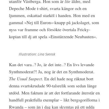
utanför Västberga. Hon som är
lite
äldre, med
Depeche Mode t-shirt, svarta kängor och en
ljummen, oskattad starköl i handen. Hon med en
gammal »Nej till Euron«-knapp på jackslaget, som
nyss var framme och försökte övertala Fricky-
kopian till dj att spela »Einstürzende Neubauten«.
Illustration: Lina Svensk
Kan det vara..? Jo, är det inte..? En livs levande
Synthmoderat?! Ja, nog är det en Synthmoderat.
The Usual S
uspect
. En del hade nog räknat bort
denna svartskrudade 90-talsrelik som sedan länge
utdöd. Men faktum är att det fortfarande återstår en
handfull praktfulla exemplar – likt bergsgorillorna i
Rwanda – som än i dag kan skymtas på ett udda