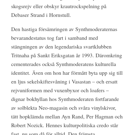
skogsrejv eller obskyr krautrockspelning på
Debaser Strand i Hornstull.
Den hastiga försämringen av Synthmoderaternas
bevarandestatus tog fart i samband med
stängningen av den legendariska svartklubben
Tritnaha på Sankt Eriksgatan år 1993. Däromkring
cementerades också Synthmoderatens kulturella
identitet. Även om hon har förmått byta upp sig till
en ljus sekelskiftesvåning i Vasastan – och ersatt
rejvuniformen med vuxenbyxor och loafers –
dignar bokhyllan hos Synthmoderaten fortfarande
av solblekta Neo-magasin och svåra vinylskivor,
tätt hopklämda mellan Ayn Rand, Per
Hagman och
Robert Nozick. Hennes kulturpolitiska credo står
fast, nu som då för alltid. Den främsta