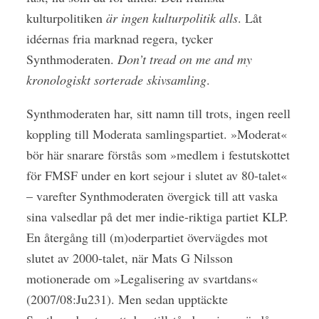
kulturpolitiken
är ingen kulturpolitik alls
. Låt
idéernas fria marknad regera, tycker
Synthmoderaten.
Don’t tread on me and my
kronologiskt sorterade skivsamling
.
Synthmoderaten har, sitt namn till trots, ingen reell
koppling till Moderata samlingspartiet. »Moderat«
bör här snarare förstås som »medlem i festutskottet
för FMSF under en kort sejour i slutet av 80-talet«
– varefter Synthmoderaten övergick till att vaska
sina valsedlar på det mer indie-riktiga partiet KLP.
En återgång till (m)oderpartiet övervägdes mot
slutet av 2000-talet, när Mats G Nilsson
motionerade om »Legalisering av svartdans«
(2007/08:Ju231). Men sedan upptäckte