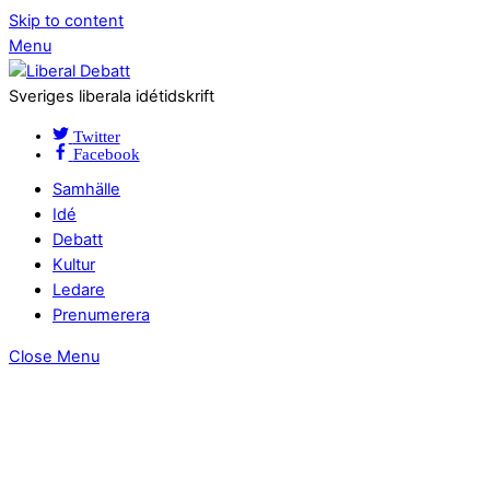
Skip to content
Menu
Sveriges liberala idétidskrift
Twitter
Facebook
Samhälle
Idé
Debatt
Kultur
Ledare
Prenumerera
Close Menu