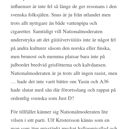
influenser är inte fel så länge de ger resonans i den
svenska folksjälen. Snus är ju från utlandet men
trots allt nyttigare än både vattenpipa och
cigaretter. Samtidigt vill Nationalmoderaten
understryka att det giiiiiivetviiiiiis inte är något fel
på andra kulturer såsom den norska eller finska,
men brunost och memma platsar bara inte på
julbordet bredvid grisfötterna och kalvdansen.
Nationalmoderaten är ju trots allt ingen rasist, men
… hade det inte varit bättre om Yasin och A36
hade slutat med sån där förortsslang och rappat på
ordentlig svenska som Just D?
För tillfället känner sig Nationalmoderaten lite
vilsen i sitt parti. Ulf Kristersson känns som en
man som äter misstänkt mycket halloumisallad och