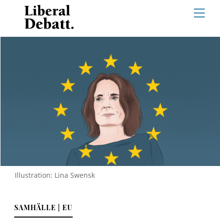
Skip
Men
to
content
Illustration: Lina Swensk
SAMHÄLLE | EU