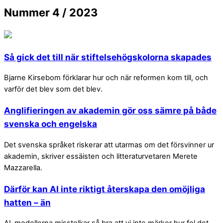
Nummer 4 / 2023
Så gick det till när stiftelsehögskolorna skapades
Bjarne Kirsebom förklarar hur och när reformen kom till, och
varför det blev som det blev.
Anglifieringen av akademin gör oss sämre på både
svenska och engelska
Det svenska språket riskerar att utarmas om det försvinner ur
akademin, skriver essäisten och litteraturvetaren Merete
Mazzarella.
Därför kan AI inte riktigt återskapa den omöjliga
hatten – än
AI-modellerna misstolkar så bra att vi inte märker hur fel det