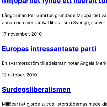
Miljöpartiet fyllde ett liberalt 
Långt innan Per Gahrton grundade Miljöpartiet var
annan och mer radikal liberalism i Sverige, skrive
17 november, 2010
Europas intressantaste parti
En svärmorsdröm till adelsman hotar Angela Merke
12 oktober, 2010
Surdegsliberalismen
Miljöpartiet gjorde succé i storstädernas medelkl