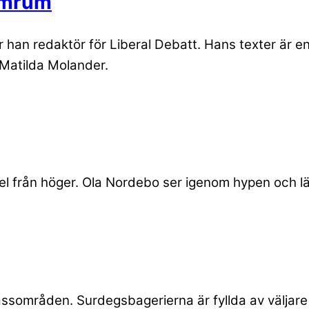
tomrum
 han redaktör för Liberal Debatt. Hans texter är e
r Matilda Molander.
l från höger. Ola Nordebo ser igenom hypen och lä
assområden. Surdegsbagerierna är fyllda av väljare