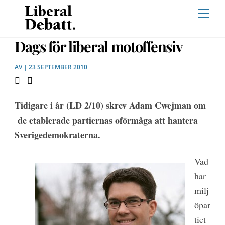
Skip
Men
to
content
Dags för liberal motoffensiv
AV | 23 SEPTEMBER 2010
Tidigare i år (LD 2/10) skrev Adam Cwejman om
de etablerade partiernas oförmåga att hantera
Sverigedemokraterna.
Vad
har
milj
öpar
tiet