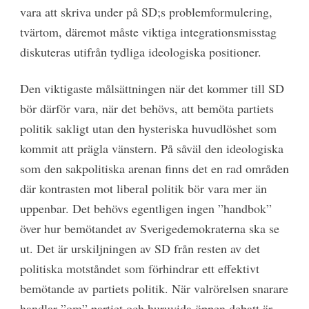
vara att skriva under på SD;s problemformulering,
tvärtom, däremot måste viktiga integrationsmisstag
diskuteras utifrån tydliga ideologiska positioner.
Den viktigaste målsättningen när det kommer till SD
bör därför vara, när det behövs, att bemöta partiets
politik sakligt utan den hysteriska huvudlöshet som
kommit att prägla vänstern. På såväl den ideologiska
som den sakpolitiska arenan finns det en rad områden
där kontrasten mot liberal politik bör vara mer än
uppenbar. Det behövs egentligen ingen ”handbok”
över hur bemötandet av Sverigedemokraterna ska se
ut. Det är urskiljningen av SD från resten av det
politiska motståndet som förhindrar ett effektivt
bemötande av partiets politik. När valrörelsen snarare
handlar ”om” partiet och huruvida öppen debatt är