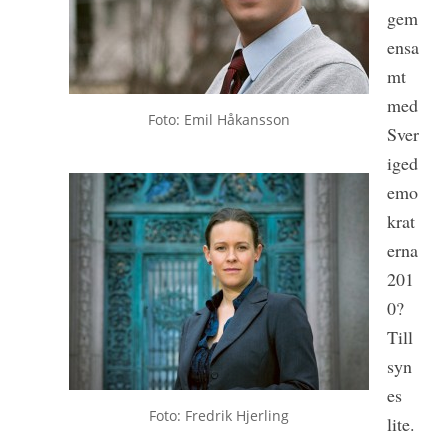
gem
ensa
mt
med
Foto: Emil Håkansson
Sver
iged
emo
krat
erna
201
0?
Till
syn
es
Foto: Fredrik Hjerling
lite.