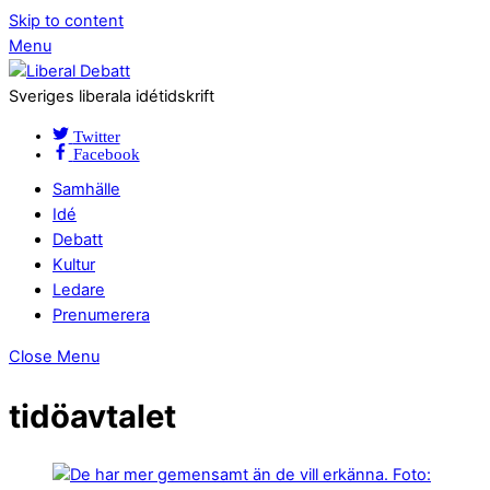
Skip to content
Menu
Sveriges liberala idétidskrift
Twitter
Facebook
Samhälle
Idé
Debatt
Kultur
Ledare
Prenumerera
Close Menu
tidöavtalet