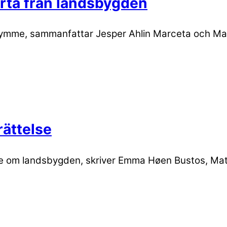
orta från landsbygden
ymme, sammanfattar Jesper Ahlin Marceta och Mat
ättelse
lse om landsbygden, skriver Emma Høen Bustos, Mat