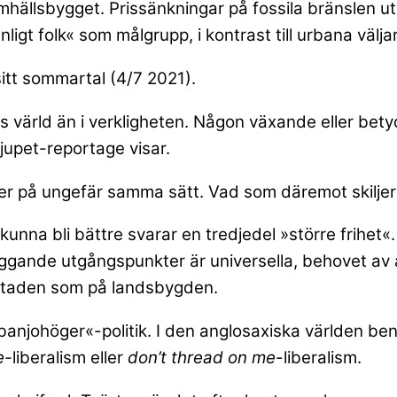
samhällsbygget. Prissänkningar på fossila bränslen 
nligt folk« som målgrupp, i kontrast till urbana välja
sitt sommartal (4/7 2021).
rnas värld än i verkligheten. Någon växande eller be
jupet-reportage visar.
 på ungefär samma sätt. Vad som däremot skiljer sig
e kunna bli bättre svarar en tredjedel »större frih
ggande utgångspunkter är universella, behovet av att
 staden som på landsbygden.
t »banjohöger«-politik. I den anglosaxiska världen be
e-
liberalism eller
don’t thread on me
-liberalism.