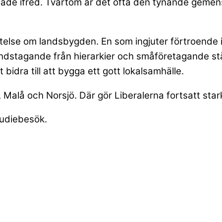
nade ifred. Tvärtom är det ofta den tynande gemen
ttelse om landsbygden. En som ingjuter förtroende
ndstagande från hierarkier och småföretagande står i 
 bidra till att bygga ett gott lokalsamhälle.
Malå och Norsjö. Där gör Liberalerna fortsatt stark
tudiebesök.