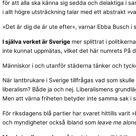
för att alla ska känna sig sedda och delaktiga i 
i allt högre utsträckning talar med ett abstrakt »va
»Det är dig de är ute efter«, varnar Ebba Busch i 
I själva verket är Sverige
mer splittrat i politike
inte kunnat uppmätas, vilket det här numrets På d
Människor i och utanför städerna tänker och tycker
När lantbrukare i Sverige tillfrågas vad som skull
liberalism? Både ja och nej. Liberalismens grundlä
Men att värna friheten betyder inte samma sak i
För riksdagens blå partier har svaret hittills vari
och myndigheter också ibland som
leave me alon