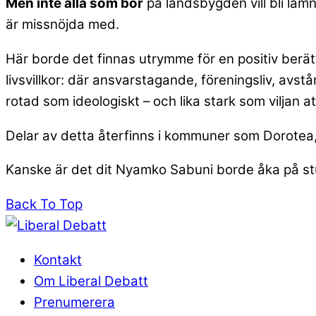
Men inte alla som bor
på landsbygden vill bli läm
är missnöjda med.
Här borde det finnas utrymme för en positiv berä
livsvillkor: där ansvarstagande, föreningsliv, avstå
rotad som ideologiskt – och lika stark som viljan att
Delar av detta återfinns i kommuner som Dorotea, 
Kanske är det dit Nyamko Sabuni borde åka på s
Back To Top
Kontakt
Om Liberal Debatt
Prenumerera