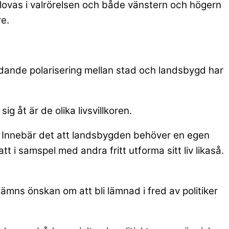
utlovas i valrörelsen och både vänstern och högern
re.
tydande polarisering mellan stad och landsbygd har
 åt är de olika livsvillkoren.
et«. Innebär det att landsbygden behöver en egen
 i samspel med andra fritt utforma sitt liv likaså.
nämns önskan om att bli lämnad i fred av politiker