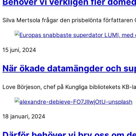
Behöver vi verkligen fler dome
Silva Mertsola frågar den prisbelönta författaren 
15 juni, 2024
När ökade datamängder och sup
Love Börjeson, chef på Kungliga bibliotekets KB-lab
18 januari, 2024
Därför behöver vi bry oss om de 