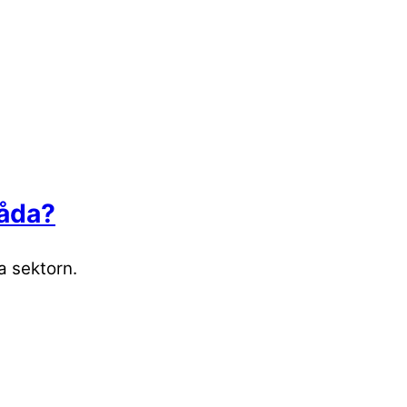
låda?
a sektorn.