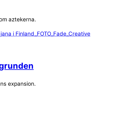
 som aztekerna.
 grunden
rens expansion.