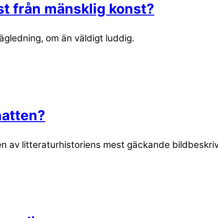
st från mänsklig konst?
vägledning, om än väldigt luddig.
hatten?
 en av litteraturhistoriens mest gäckande bildbeskri