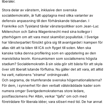
liberaler.
Stora delar av vänstern, inklusive den svenska
socialdemokratin, är fullt upptagna med olika varianter av
defensiv anpassning till den förhärskande tidsandan. I
Frankrike och Tyskland tävlar vänsterpolitiker som Jean-Luc
Mélenchon och Sahra Wagenknecht med sina kollegor i
ytterhögern om att vara mest skamlöst populistisk. I Sverige
har Vänsterpartiet försökt göra sig till avantgardet i kampen för
allas rätt att ta bilen till ICA och flyget till solen. Men ska
kanske tolka denna profilering som en uppdatering av den
marxistiska teorin. Konsumismen som socialismens högsta
stadium? Socialdemokratin å sin sida gör sitt bästa för att skyla
över sitt liberalt lutande förflutna. Nu gäller det att vara, att alltid
ha varit, nationens ”strama” ordningsvakt.
Och segrarna, de triumferande svenska högernationalisterna?
För dem, i synnerhet för den verbalt välskräddade kader som
numera omger Sverigedemokraternas store ledare,
postfascismens Per Albin, verkar ”tjafs” om och med
företrädare för liberala idéer, vara slöseri med tid. De har annat