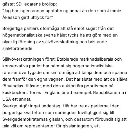
gästat SD-ledarens bröllop:
”Jag har ingen annan uppfattning annat än den som Jimmie
Åkesson gett uttryck för.”
Borgerliga partiers oförmåga att stå emot suget från det
högernationalistiska svarta hålet tycks ha att göra med en
olycklig förening av självöverskattning och bristande
självförtroende.
Självöverskattningen först: Etablerade marknadsliberala och
konservativa partier har närmat sig högernationalistiska
rörelser övertygade om sin förmåga att tämja dem och spänna
dem framför den egna vagnen. Det har slutat med att de själva
förvandlas till åsnor, med den auktoritära populismen på
kuskbocken. Tories i England är ett exempel. Republikanerna i
USA ett annat.
Sverige utgör inget undantag. Här har tre av partierna i den
borgerliga kvartetten som sprängdes frivilligt gjort sig till
Sverigedemokraternas gisslan, och dessutom förbundit sig att
tala väl om representanter för gisslantagaren, ett