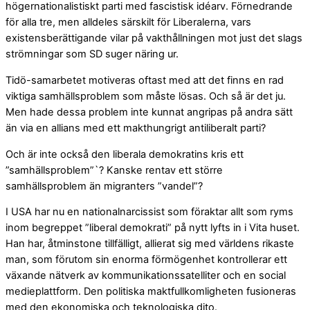
högernationalistiskt parti med fascistisk idéarv. Förnedrande
för alla tre, men alldeles särskilt för Liberalerna, vars
existensberättigande vilar på vakthållningen mot just det slags
strömningar som SD suger näring ur.
Tidö-samarbetet motiveras oftast med att det finns en rad
viktiga samhällsproblem som måste lösas. Och så är det ju.
Men hade dessa problem inte kunnat angripas på andra sätt
än via en allians med ett makthungrigt antiliberalt parti?
Och är inte också den liberala demokratins kris ett
”samhällsproblem”`? Kanske rentav ett större
samhällsproblem än migranters ”vandel”?
I USA har nu en nationalnarcissist som föraktar allt som ryms
inom begreppet ”liberal demokrati” på nytt lyfts in i Vita huset.
Han har, åtminstone tillfälligt, allierat sig med världens rikaste
man, som förutom sin enorma förmögenhet kontrollerar ett
växande nätverk av kommunikationssatelliter och en social
medieplattform. Den politiska maktfullkomligheten fusioneras
med den ekonomiska och teknologiska dito.