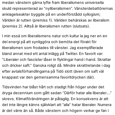
medan vänstern gärna lyfte fram liberalismens universella
skuld representerad av ”nyliberalismen”. Vänsterdebattörernas
anklagelseakter byggde på en underförstådd syllogism;
Världen är rutten (premiss 1). Världen behärskas av liberalism
(premiss 2). Alltså är liberalismen rutten (slutsats).
I min essä om liberalismens natur och kultur la jag ner en en
del energi på att synliggöra och bemöta det förakt för
liberalismen som frodades till vänster. Jag exemplifierade
bland annat med ett antal inlägg på Twitter. En favorit var:
”Liberaler och fascister låser in flyktingar hand i hand. Skrattar
och dricker saft.” Ganska roligt då. Mindre skrattretande i dag
efter avtalsförhandlingarna på Tidö slott (även om saft väl
knappast var den gemensamma favoritdrycken där).
Tidsvinden har blåst hårt och stadigt från höger under det
dryga decennium som gått sedan ”Därför hatar alla liberaler….”
skrevs. Klimatförändringen är påtaglig. En konsekvens är att
det inte längre känns självklart att ”alla” hatar liberaler. Numera
är det värre än så. Både vänstern och högern verkar ge fan i