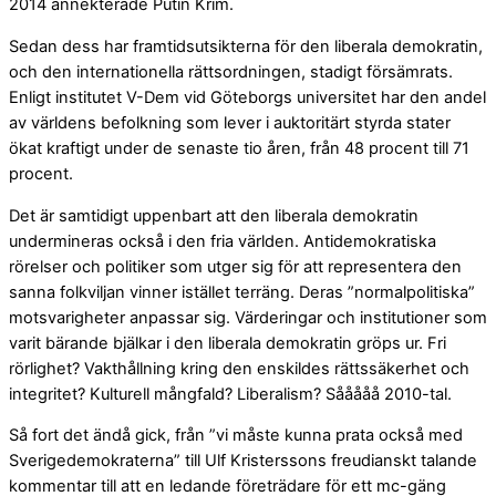
2014 annekterade Putin Krim.
Sedan dess har framtidsutsikterna för den liberala demokratin,
och den internationella rättsordningen, stadigt försämrats.
Enligt institutet V-Dem vid Göteborgs universitet har den andel
av världens befolkning som lever i auktoritärt styrda stater
ökat kraftigt under de senaste tio åren, från 48 procent till 71
procent.
Det är samtidigt uppenbart att den liberala demokratin
undermineras också i den fria världen. Antidemokratiska
rörelser och politiker som utger sig för att representera den
sanna folkviljan vinner istället terräng. Deras ”normalpolitiska”
motsvarigheter anpassar sig. Värderingar och institutioner som
varit bärande bjälkar i den liberala demokratin gröps ur. Fri
rörlighet? Vakthållning kring den enskildes rättssäkerhet och
integritet? Kulturell mångfald? Liberalism? Sååååå 2010-tal.
Så fort det ändå gick, från ”vi måste kunna prata också med
Sverigedemokraterna” till Ulf Kristerssons freudianskt talande
kommentar till att en ledande företrädare för ett mc-gäng