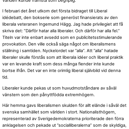
Världen kunde framstå som begriplig.
I februari det året utkom det första bidraget till Liberal
idédebatt, den bokserie som generöst finansierats av den
liberala veteranen Ingemund Hägg. Jag hade privilegiet att få
skriva det: ”Därför hatar alla liberaler. Och därför har alla fel.”
Titeln var inte enbart avsedd som en publicitetsstimulerande
provokation. Den ville också säga något om liberalismens
ställning i samtiden. Nyckelordet var ”alla”. Att ”alla” hatade
liberaler skulle förstås som att liberala idéer och liberal praktik
var en levande kraft som dess många fiender inte kunde
bortse ifrån. Det var en inte orimlig liberal självbild vid denna
tid.
Liberaler kunde pekas ut som huvudmotståndare av såväl
vänstern som den pånyttfödda extremhögern.
Här hemma gavs liberalismen skulden för allt elände i såväl det
svenska samhället som världen i stort. Nationalisthögern,
representerad av Sverigedemokraterna prioriterade den förra
anklagelsen och pekade ut ”socialliberalerna” som de skyldiga,