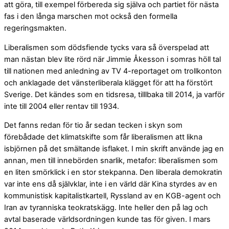
att göra, till exempel förbereda sig själva och partiet för nästa
fas i den långa marschen mot också den formella
regeringsmakten.
Liberalismen som dödsfiende tycks vara så överspelad att
man nästan blev lite rörd när Jimmie Åkesson i somras höll tal
till nationen med anledning av TV 4-reportaget om trollkonton
och anklagade det vänsterliberala klägget för att ha förstört
Sverige. Det kändes som en tidsresa, tilllbaka till 2014, ja varför
inte till 2004 eller rentav till 1934.
Det fanns redan för tio år sedan tecken i skyn som
förebådade det klimatskifte som får liberalismen att likna
isbjörnen på det smältande isflaket. I min skrift använde jag en
annan, men till innebörden snarlik, metafor: liberalismen som
en liten smörklick i en stor stekpanna. Den liberala demokratin
var inte ens då självklar, inte i en värld där Kina styrdes av en
kommunistisk kapitalistkartell, Ryssland av en KGB-agent och
Iran av tyranniska teokratskägg. Inte heller den på lag och
avtal baserade världsordningen kunde tas för given. I mars