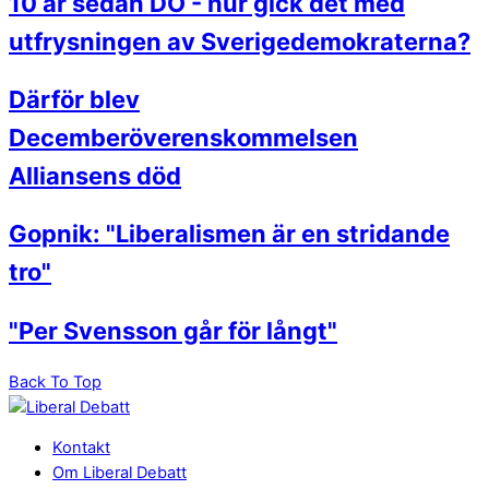
10 år sedan DÖ - hur gick det med
utfrysningen av Sverigedemokraterna?
Därför blev
Decemberöverenskommelsen
Alliansens död
Gopnik: "Liberalismen är en stridande
tro"
"Per Svensson går för långt"
Back To Top
Kontakt
Om Liberal Debatt