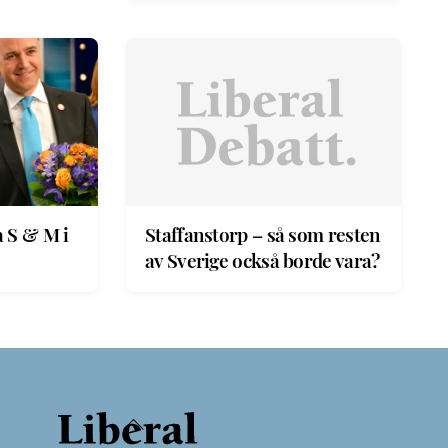
a S & M i
Staffanstorp – så som resten
av Sverige också borde vara?
Back
To