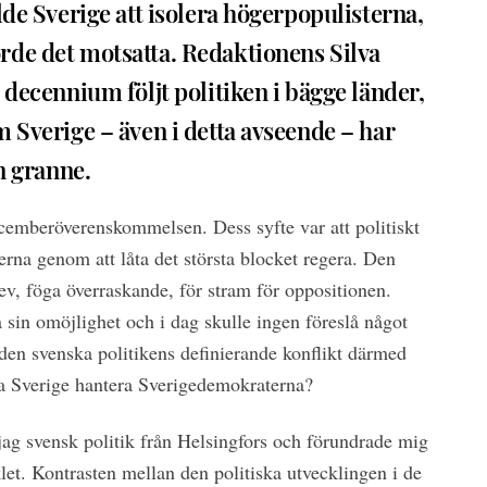
lde Sverige att isolera högerpopulisterna,
rde det motsatta. Redaktionens Silva
 decennium följt politiken i bägge länder,
m Sverige – även i detta avseende – har
in granne.
ecemberöverenskommelsen. Dess syfte var att politiskt
rna genom att låta det största blocket regera. Den
lev, föga överraskande, för stram för oppositionen.
å sin omöjlighet och i dag skulle ingen föreslå något
r den svenska politikens definierande konflikt därmed
ka Sverige hantera Sverigedemokraterna?
jag svensk politik från Helsingfors och förundrade mig
let. Kontrasten mellan den politiska utvecklingen i de