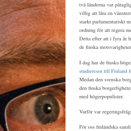
två länderna var påtagli
villig att låta en vänster
starkt parlamentariskt m
ordning för att regera m
Detta efter att i fyra år
de finska motsvarighete
I dag har de finska höge
studieresor till Finland 
Medan den svenska borge
den finska borgerlighete
med högerpopulister.
Varför var regeringsfråg
För oss finländska samlin