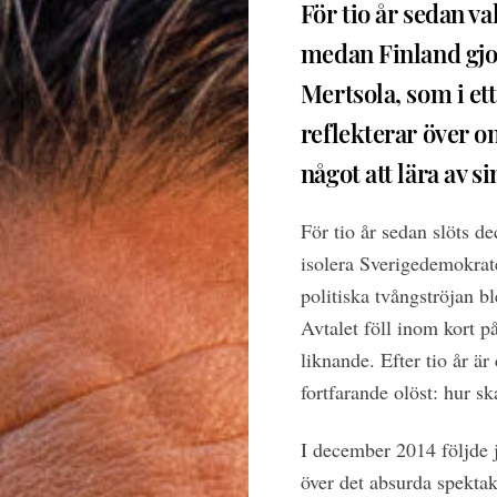
För tio år sedan va
medan Finland gjo
Mertsola, som i ett
reflekterar över o
något att lära av s
För tio år sedan slöts d
isolera Sverigedemokrate
politiska tvångströjan b
Avtalet föll inom kort p
liknande. Efter tio år ä
fortfarande olöst: hur s
I december 2014 följde 
över det absurda spektak