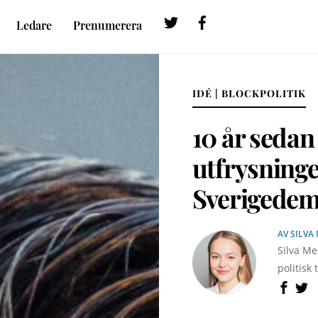
Twitter
Facebook
Ledare
Prenumerera
IDÉ | BLOCKPOLITIK
10 år sedan
utfrysninge
Sverigedem
AV
SILVA
Silva Me
politisk