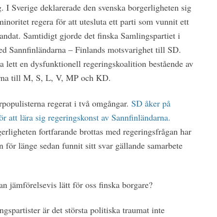
g. I Sverige deklarerade den svenska borgerligheten sig
minoritet regera för att utesluta ett parti som vunnit ett
andat. Samtidigt gjorde det finska Samlingspartiet i
ed Sannfinländarna – Finlands motsvarighet till SD.
 ha lett en dysfunktionell regeringskoalition bestående av
rna till M, S, L, V, MP och KD.
rpopulisterna regerat i två omgångar.
SD åker på
för att lära sig regeringskonst av Sannfinländarna.
rligheten fortfarande brottas med regeringsfrågan har
n för länge sedan funnit sitt svar gällande samarbete
an jämförelsevis lätt för oss finska borgare?
gspartister är det största politiska traumat inte