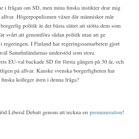
dar i frågan om SD, men mina finska instikter drar mig
på allvar. Högerpopulismen växer där människor mår
orgerlig politik är det bästa sättet att stötta dem som
är svårt att genomföra sådan politik utan att ge
 i regeringen. I Finland har regeringssamarbeten gjort
såväl Sannfinländarnas understöd som stora
rets EU-val backade SD för första gången på 30 år, och
tligen på allvar. Kanske svenska borgerligheten har
a finska kolleger även i denna fråga?
 Stöd Liberal Debatt genom att teckna en
prenumeration
!