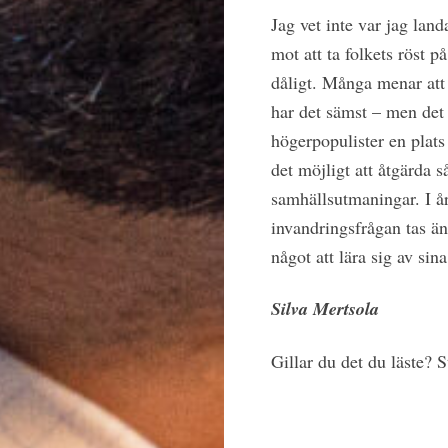
Jag vet inte var jag lan
mot att ta folkets röst 
dåligt. Många menar att b
har det sämst – men det 
högerpopulister en plats
det möjligt att åtgärda 
samhällsutmaningar. I å
invandringsfrågan tas än
något att lära sig av sin
Silva Mertsola
Gillar du det du läste?