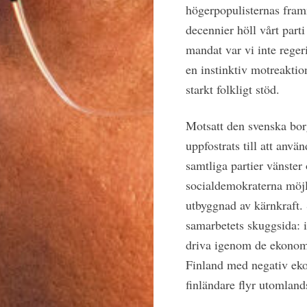
högerpopulisternas fram
decennier höll vårt part
mandat var vi inte reger
en instinktiv motreaktion
starkt folkligt stöd.
Motsatt den svenska borg
uppfostrats till att anv
samtliga partier vänste
socialdemokraterna möjl
utbyggnad av kärnkraft. 
samarbetets skuggsida: i
driva igenom de ekonomi
Finland med negativ ekon
finländare flyr utomlands