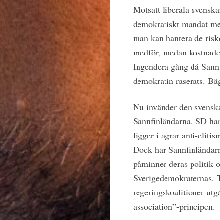
Motsatt liberala svenskar
demokratiskt mandat med
man kan hantera de risk
medför, medan kostnader
Ingendera gång då Sannfi
demokratin raserats. Bä
Nu invänder den svenska
Sannfinländarna. SD har 
ligger i agrar anti-elit
Dock har Sannfinländarn
påminner deras politik 
Sverigedemokraternas. Tr
regeringskoalitioner utgå
association”-principen.