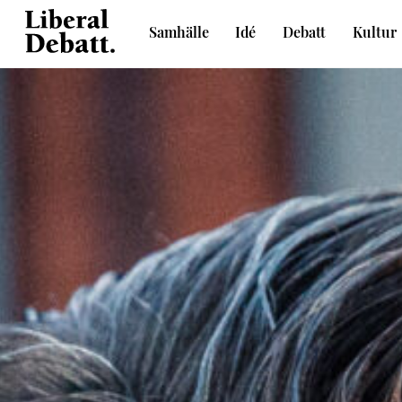
Skip
Samhälle
Idé
Debatt
Kultur
to
Sveriges liberala idétidskrift
content