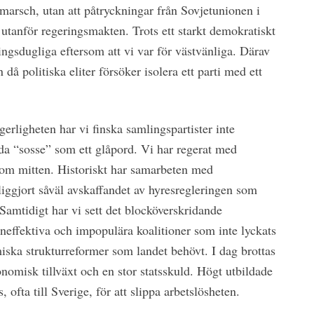
marsch, utan att påtryckningar från Sovjetunionen i
i utanför regeringsmakten. Trots ett starkt demokratiskt
ingsdugliga eftersom att vi var för västvänliga. Därav
 då politiska eliter försöker isolera ett parti med ett
erligheten har vi finska samlingspartister inte
ända “sosse” som ett glåpord. Vi har regerat med
r om mitten. Historiskt har samarbeten med
iggjort såväl avskaffandet av hyresregleringen som
Samtidigt har vi sett det blocköverskridande
neffektiva och impopulära koalitioner som inte lyckats
ska strukturreformer som landet behövt. I dag brottas
omisk tillväxt och en stor statsskuld. Högt utbildade
, ofta till Sverige, för att slippa arbetslösheten.