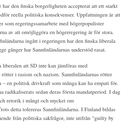
 har den finska borgerligheten accepterat att ett starkt
för reella politiska konsekvenser. Uppfattningen är att
er som regeringssamarbete med högerpopulister
na av att omöjliggöra en högerregering är för stora.
nländarna ingått i regeringen har den finska liberala
gge gånger har Sannfinländarnas understöd rasat.
 liberalen att SD inte kan jämföras med
rötter i rasism och nazism. Sannfinländarnas rötter
ism – en politisk drivkraft som många kan ha empati för.
a radikaliserats sedan deras första mandatperiod. I dag
och retorik i mångt och mycket om
ots detta tolereras Sannfinländarna. I Finland bildas
ende från politiska sakfrågor, inte utifrån “guilty by