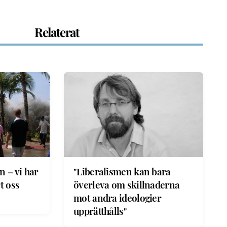
Relaterat
n – vi har
"Liberalismen kan bara
t oss
överleva om skillnaderna
mot andra ideologier
upprätthålls"