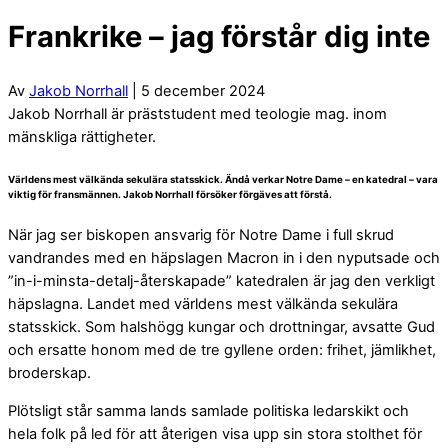
Frankrike – jag förstår dig inte
Av
Jakob Norrhall
| 5 december 2024
Jakob Norrhall är präststudent med teologie mag. inom
mänskliga rättigheter.
Världens mest välkända sekulära statsskick. Ändå verkar Notre Dame – en katedral – vara
viktig för fransmännen. Jakob Norrhall försöker förgäves att förstå.
När jag ser biskopen ansvarig för Notre Dame i full skrud
vandrandes med en häpslagen Macron in i den nyputsade och
”in-i-minsta-detalj-återskapade” katedralen är jag den verkligt
häpslagna. Landet med världens mest välkända sekulära
statsskick. Som halshögg kungar och drottningar, avsatte Gud
och ersatte honom med de tre gyllene orden: frihet, jämlikhet,
broderskap.
Plötsligt står samma lands samlade politiska ledarskikt och
hela folk på led för att återigen visa upp sin stora stolthet för