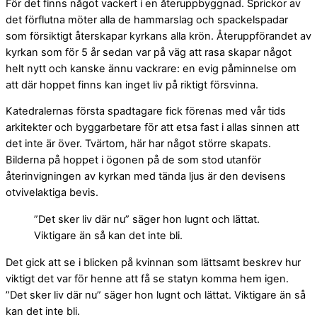
För det finns något vackert i en återuppbyggnad. Sprickor av
det förflutna möter alla de hammarslag och spackelspadar
som försiktigt återskapar kyrkans alla krön. Återuppförandet av
kyrkan som för 5 år sedan var på väg att rasa skapar något
helt nytt och kanske ännu vackrare: en evig påminnelse om
att där hoppet finns kan inget liv på riktigt försvinna.
Katedralernas första spadtagare fick förenas med vår tids
arkitekter och byggarbetare för att etsa fast i allas sinnen att
det inte är över. Tvärtom, här har något större skapats.
Bilderna på hoppet i ögonen på de som stod utanför
återinvigningen av kyrkan med tända ljus är den devisens
otvivelaktiga bevis.
”Det sker liv där nu” säger hon lugnt och lättat.
Viktigare än så kan det inte bli.
Det gick att se i blicken på kvinnan som lättsamt beskrev hur
viktigt det var för henne att få se statyn komma hem igen.
”Det sker liv där nu” säger hon lugnt och lättat. Viktigare än så
kan det inte bli.