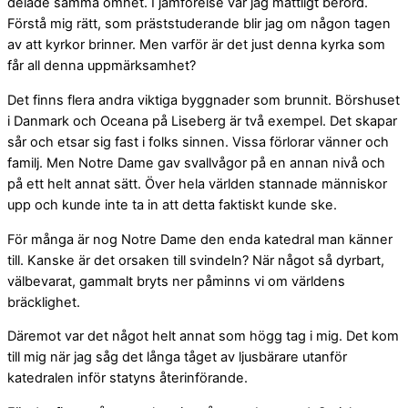
delade samma ömhet. I jämförelse var jag måttligt berörd.
Förstå mig rätt, som präststuderande blir jag om någon tagen
av att kyrkor brinner. Men varför är det just denna kyrka som
får all denna uppmärksamhet?
Det finns flera andra viktiga byggnader som brunnit. Börshuset
i Danmark och Oceana på Liseberg är två exempel. Det skapar
sår och etsar sig fast i folks sinnen. Vissa förlorar vänner och
familj. Men Notre Dame gav svallvågor på en annan nivå och
på ett helt annat sätt. Över hela världen stannade människor
upp och kunde inte ta in att detta faktiskt kunde ske.
För många är nog Notre Dame den enda katedral man känner
till. Kanske är det orsaken till svindeln? När något så dyrbart,
välbevarat, gammalt bryts ner påminns vi om världens
bräcklighet.
Däremot var det något helt annat som högg tag i mig. Det kom
till mig när jag såg det långa tåget av ljusbärare utanför
katedralen inför statyns återinförande.