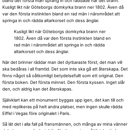
bland det första man sprang in och räddade när det brann.
Kusligt likt när Göteborgs domkyrka brann ner 1802. Även då
var den första instinkten bland en rad män i närområdet att
springa in och rädda altarkorset och dess änglar.
Kusligt likt när Göteborgs domkyrka brann ner
1802. Även då var den första instinkten bland en
rad män i närområdet att springa in och rädda
altarkorset och dess änglar.
När det brinner räddar man det dyrbaraste först, det man vill
ska bedåras i all framtid. Det som inte ska gå att återskapa. Det
finns något så oåtkomligt betydelsefullt som ett original. Den
första boken. Det första minnet. Den första kyssen. Inget slår
den, och aldrig kan det återskapas.
Självklart kan ett monument byggas upp igen, det kan till och
med replikeras på helt andra platser, men ingen skulle rädda
Eiffel i Vegas före originalet i Paris.
Så lät det i alla fall på fransmännen, och många av mina vänner