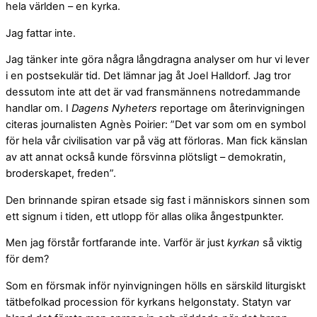
hela världen – en kyrka.
Jag fattar inte.
Jag tänker inte göra några långdragna analyser om hur vi lever
i en postsekulär tid. Det lämnar jag åt Joel Halldorf. Jag tror
dessutom inte att det är vad fransmännens notredammande
handlar om. I
Dagens Nyheters
reportage om återinvigningen
citeras
journalisten Agnès Poirier:
”
Det var som om en symbol
för hela vår civilisation var på väg att förloras. Man fick känslan
av att annat också kunde försvinna plötsligt – demokratin,
broderskapet, freden”.
Den brinnande spiran etsade sig fast i människors sinnen som
ett signum i tiden, ett utlopp för allas olika ångestpunkter.
Men jag förstår fortfarande inte. Varför är just
kyrkan
så viktig
för dem?
Som en försmak inför nyinvigningen hölls en särskild liturgiskt
tätbefolkad procession för kyrkans helgonstaty. Statyn var