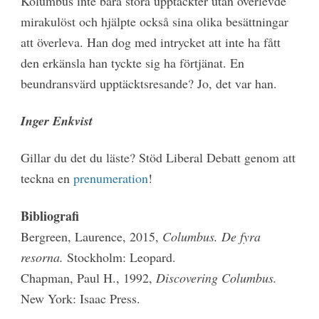
Kolumbus inte bara stora upptäckter utan överlevde
mirakulöst och hjälpte också sina olika besättningar
att överleva. Han dog med intrycket att inte ha fått
den erkänsla han tyckte sig ha förtjänat. En
beundransvärd upptäcktsresande? Jo, det var han.
Inger Enkvist
Gillar du det du läste? Stöd Liberal Debatt genom att
teckna en
prenumeration
!
Bibliografi
Bergreen, Laurence, 2015,
Columbus. De fyra
resorna.
Stockholm: Leopard.
Chapman, Paul H., 1992,
Discovering Columbus.
New York: Isaac Press.