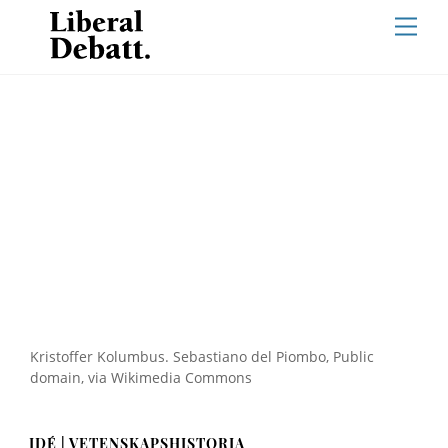
Skip
Men
to
content
Kristoffer Kolumbus. Sebastiano del Piombo, Public
domain, via Wikimedia Commons
IDÉ | VETENSKAPSHISTORIA