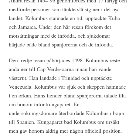
Andra resan 1494-96 genomfördes med 17 fartyg och
medförde personer som tänkte slå sig ner i det nya
landet. Kolumbus stannade en tid, upptäckte Kuba
och Jamaica. Under den här resan förekom det
motsättningar med de infödda, och sjukdomar
härjade både bland spanjorerna och de infödda.
Den tredje resan påbörjades 1498. Kolumbus reste
ända ner till Cap Verde-öarna innan han vände
västerut. Han landade i Trinidad och upptäckte
Venezuela. Kolumbus var sjuk och skeppen hamnade
i en orkan. Hans fiender bland spanjorerna talade illa
om honom inför kungaparet. En
undersökningsdomare återbördade Kolumbus i bojor
till Spanien. Kungaparet bad Kolumbus om ursäkt
men gav honom aldrig mer någon officiell position.