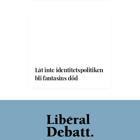
Låt inte identitetspolitiken
bli fantasins död
Back
To
Top