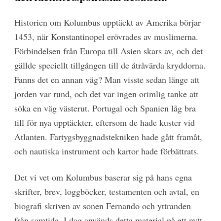
Historien om Kolumbus upptäckt av Amerika börjar
1453, när Konstantinopel erövrades av muslimerna.
Förbindelsen från Europa till Asien skars av, och det
gällde speciellt tillgången till de åtråvärda kryddorna.
Fanns det en annan väg? Man visste sedan länge att
jorden var rund, och det var ingen orimlig tanke att
söka en väg västerut. Portugal och Spanien låg bra
till för nya upptäckter, eftersom de hade kuster vid
Atlanten. Fartygsbyggnadstekniken hade gått framåt,
och nautiska instrument och kartor hade förbättrats.
Det vi vet om Kolumbus baserar sig på hans egna
skrifter, brev, loggböcker, testamenten och avtal, en
biografi skriven av sonen Fernando och yttranden
från samtida. I dag används detta material på ett nytt