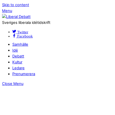
Skip to content
Menu
Sveriges liberala idétidskrift
Twitter
Facebook
Samhälle
Idé
Debatt
Kultur
Ledare
Prenumerera
Close Menu