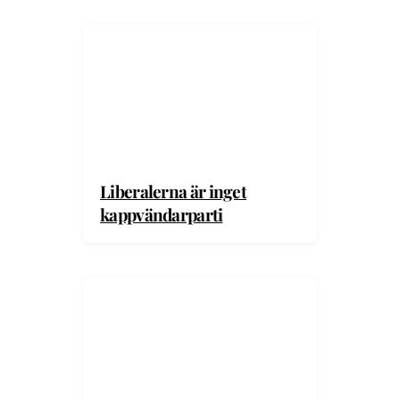
Liberalerna är inget
kappvändarparti