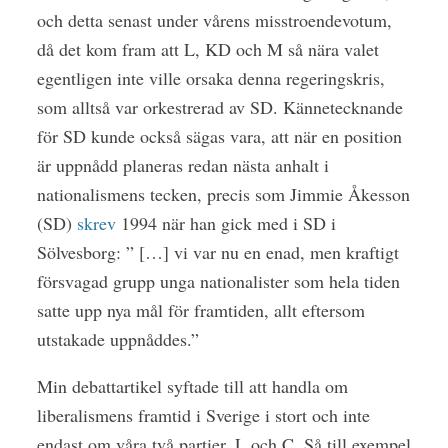
och detta senast under vårens misstroendevotum,
då det kom fram att L, KD och M så nära valet
egentligen inte ville orsaka denna regeringskris,
som alltså var orkestrerad av SD. Kännetecknande
för SD kunde också sägas vara, att när en position
är uppnådd planeras redan nästa anhalt i
nationalismens tecken, precis som Jimmie Åkesson
(SD)
skrev
1994 när han gick med i SD i
Sölvesborg: ” […] vi var nu en enad, men kraftigt
försvagad grupp unga nationalister som hela tiden
satte upp nya mål för framtiden, allt eftersom
utstakade uppnåddes.”
Min debattartikel syftade till att handla om
liberalismens framtid i Sverige i stort och inte
endast om våra två partier, L och C. Så till exempel