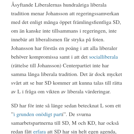
Åsyftande Liberalernas hundraåriga liberala
tradition menar Johansson att regeringssamverkan
med det enligt många öppet främlingsfientliga SD,
om än kanske inte tillsammans i regeringen, inte
innebär att liberalismen får stryka på foten.
Johansson har förstås en poäng i att alla liberaler
behöver kompromissa samt i att det
socialliberala
(rättelse till Johansson) Centerpartiet inte har
samma långa liberala tradition. Det är dock mycket
svårt att se hur SD kommer att kunna talas till rätta
av L i fråga om vikten av liberala värderingar.
SD har för inte så länge sedan betecknat L som ett
”
i grunden onödigt part
i”. De svurna
samarbetspartnerna till SD, M och KD, har också
redan fått
erfara
att SD har sin helt egen agenda,