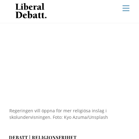
Skip
Men
to
content
Regeringen vill öppna för mer religiösa inslag i
skolundervisningen. Foto: Kyo Azuma/Unsplash
DEBATT | RELIGIONSFRIHET