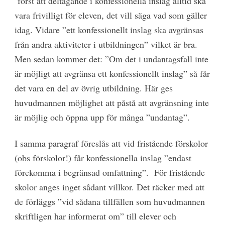
först att deltagande i konfessionella inslag alltid ska
vara frivilligt för eleven, det vill säga vad som gäller
idag. Vidare ”ett konfessionellt inslag ska avgränsas
från andra aktiviteter i utbildningen” vilket är bra.
Men sedan kommer det: ”Om det i undantagsfall inte
är möjligt att avgränsa ett konfessionellt inslag” så får
det vara en del av övrig utbildning. Här ges
huvudmannen möjlighet att påstå att avgränsning inte
är möjlig och öppna upp för många ”undantag”.
I samma paragraf föreslås att vid fristående förskolor
(obs förskolor!) får konfessionella inslag ”endast
förekomma i begränsad omfattning”. För fristående
skolor anges inget sådant villkor. Det räcker med att
de förläggs ”vid sådana tillfällen som huvudmannen
skriftligen har informerat om” till elever och