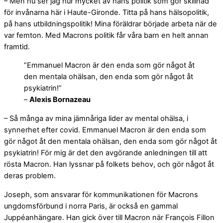
– Men nu ser jag hur mycket av hans politik som gör skillnad
för invånarna här i Haute-Gironde. Titta på hans hälsopolitik,
på hans utbildningspolitik! Mina föräldrar började arbeta när de
var femton. Med Macrons politik får våra barn en helt annan
framtid.
”Emmanuel Macron är den enda som gör något åt
den mentala ohälsan, den enda som gör något åt
psykiatrin!”
–
Alexis Bornazeau
– Så många av mina jämnåriga lider av mental ohälsa, i
synnerhet efter covid. Emmanuel Macron är den enda som
gör något åt den mentala ohälsan, den enda som gör något åt
psykiatrin! För mig är det den avgörande anledningen till att
rösta Macron. Han lyssnar på folkets behov, och gör något åt
deras problem.
Joseph, som ansvarar för kommunikationen för Macrons
ungdomsförbund i norra Paris, är också en gammal
Juppéanhängare. Han gick över till Macron när François Fillon