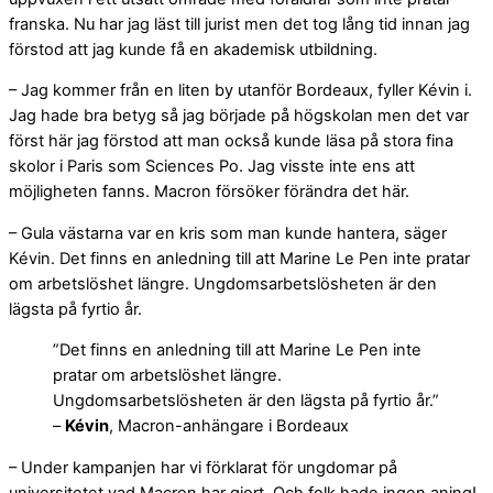
franska. Nu har jag läst till jurist men det tog lång tid innan jag
förstod att jag kunde få en akademisk utbildning.
– Jag kommer från en liten by utanför Bordeaux, fyller Kévin i.
Jag hade bra betyg så jag började på högskolan men det var
först här jag förstod att man också kunde läsa på stora fina
skolor i Paris som Sciences Po. Jag visste inte ens att
möjligheten fanns. Macron försöker förändra det här.
– Gula västarna var en kris som man kunde hantera, säger
Kévin. Det finns en anledning till att Marine Le Pen inte pratar
om arbetslöshet längre. Ungdomsarbetslösheten är den
lägsta på fyrtio år.
”Det finns en anledning till att Marine Le Pen inte
pratar om arbetslöshet längre.
Ungdomsarbetslösheten är den lägsta på fyrtio år.”
–
Kévin
, Macron-anhängare i Bordeaux
– Under kampanjen har vi förklarat för ungdomar på
universitetet vad Macron har gjort. Och folk hade ingen aning!