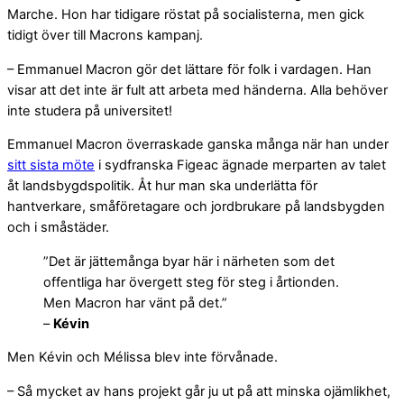
Marche. Hon har tidigare röstat på socialisterna, men gick
tidigt över till Macrons kampanj.
– Emmanuel Macron gör det lättare för folk i vardagen. Han
visar att det inte är fult att arbeta med händerna. Alla behöver
inte studera på universitet!
Emmanuel Macron överraskade ganska många när han under
sitt sista möte
i sydfranska Figeac ägnade merparten av talet
åt landsbygdspolitik. Åt hur man ska underlätta för
hantverkare, småföretagare och jordbrukare på landsbygden
och i småstäder.
”Det är jättemånga byar här i närheten som det
offentliga har övergett steg för steg i årtionden.
Men Macron har vänt på det.”
–
Kévin
Men Kévin och Mélissa blev inte förvånade.
– Så mycket av hans projekt går ju ut på att minska ojämlikhet,