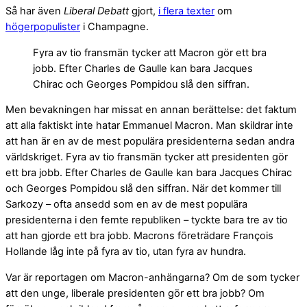
Så har även
Liberal Debatt
gjort,
i flera texter
om
högerpopulister
i Champagne.
Fyra av tio fransmän tycker att Macron gör ett bra
jobb. Efter Charles de Gaulle kan bara Jacques
Chirac och Georges Pompidou slå den siffran.
Men bevakningen har missat en annan berättelse: det faktum
att alla faktiskt inte hatar Emmanuel Macron. Man skildrar inte
att han är en av de mest populära presidenterna sedan andra
världskriget. Fyra av tio fransmän tycker att presidenten gör
ett bra jobb. Efter Charles de Gaulle kan bara Jacques Chirac
och Georges Pompidou slå den siffran. När det kommer till
Sarkozy – ofta ansedd som en av de mest populära
presidenterna i den femte republiken – tyckte bara tre av tio
att han gjorde ett bra jobb. Macrons företrädare François
Hollande låg inte på fyra av tio, utan fyra av hundra.
Var är reportagen om Macron-anhängarna? Om de som tycker
att den unge, liberale presidenten gör ett bra jobb? Om