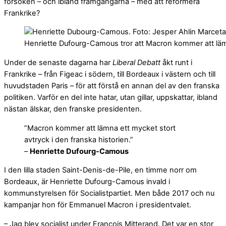
försöken – och ibland framgångarna – med att reformera
Frankrike?
Henriette Dufourg-Camous tror att Macron kommer att lämna
Under de senaste dagarna har
Liberal Debatt
åkt runt i
Frankrike – från Figeac i södern, till Bordeaux i västern och till
huvudstaden Paris – för att förstå en annan del av den franska
politiken. Varför en del inte hatar, utan gillar, uppskattar, ibland
nästan älskar, den franske presidenten.
”Macron kommer att lämna ett mycket stort
avtryck i den franska historien.”
–
Henriette Dufourg-Camous
I den lilla staden Saint-Denis-de-Pile, en timme norr om
Bordeaux, är Henriette Dufourg-Camous invald i
kommunstyrelsen för Socialistpartiet. Men både 2017 och nu
kampanjar hon för Emmanuel Macron i presidentvalet.
– Jag blev socialist under François Mitterand. Det var en stor