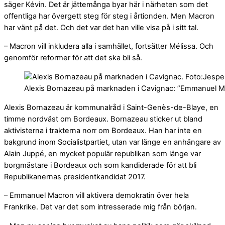
säger Kévin. Det är jättemånga byar här i närheten som det
offentliga har övergett steg för steg i årtionden. Men Macron
har vänt på det. Och det var det han ville visa på i sitt tal.
– Macron vill inkludera alla i samhället, fortsätter Mélissa. Och
genomför reformer för att det ska bli så.
Alexis Bornazeau på marknaden i Cavignac: ”
Emmanuel Mac
Alexis Bornazeau är kommunalråd i Saint-Genès-de-Blaye, en
timme nordväst om Bordeaux. Bornazeau sticker ut bland
aktivisterna i trakterna norr om Bordeaux. Han har inte en
bakgrund inom Socialistpartiet, utan var länge en anhängare av
Alain Juppé, en mycket populär republikan som länge var
borgmästare i Bordeaux och som kandiderade för att bli
Republikanernas presidentkandidat 2017.
– Emmanuel Macron vill aktivera demokratin över hela
Frankrike. Det var det som intresserade mig från början.