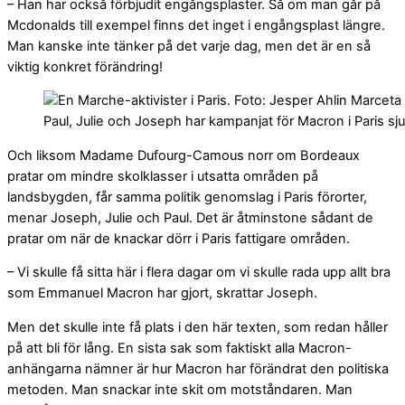
– Han har också förbjudit engångsplaster. Så om man går på
Mcdonalds till exempel finns det inget i engångsplast längre.
Man kanske inte tänker på det varje dag, men det är en så
viktig konkret förändring!
Paul, Julie och Joseph har kampanjat för Macron i Paris s
Och liksom Madame Dufourg-Camous norr om Bordeaux
pratar om mindre skolklasser i utsatta områden på
landsbygden, får samma politik genomslag i Paris förorter,
menar Joseph, Julie och Paul. Det är åtminstone sådant de
pratar om när de knackar dörr i Paris fattigare områden.
– Vi skulle få sitta här i flera dagar om vi skulle rada upp allt bra
som Emmanuel Macron har gjort, skrattar Joseph.
Men det skulle inte få plats i den här texten, som redan håller
på att bli för lång. En sista sak som faktiskt alla Macron-
anhängarna nämner är hur Macron har förändrat den politiska
metoden. Man snackar inte skit om motståndaren. Man