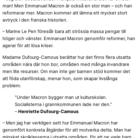
man! Men Emmanuel Macron är också en stor man – och han
reformerar mer. Macron kommer att lämna ett mycket stort
avtryck i den franska historien.
– Marine Le Pen föreslår bara att strössla massa pengar till
höger och vänster. Emmanuel Macron genomför reformer, han
agerar för att lösa kriser.
Madame Dufourg-Camous berättar hur det finns flera utsatta
områden nära där hon bor, områden med många invandrare
men lite resurser. Om man inte ger barnen stöd kommer det
att föda utanförskap, menar hon, som skapar livslånga
problem.
”Under Macron bygger man ut kulturskolan.
Socialisterna i grannkommunen lade ner den.”
–
Henriette Dufourg-Camous
– Men jag har verkligen sett hur Emmanuel Macron har
genomfört konkreta åtgärder för att motverka detta. Man har
minskat skolklasserna i utsatta områden, för att ge varje barn