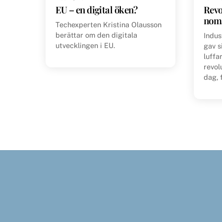
EU – en digital öken?
Revo
nom
Techexperten Kristina Olausson
berättar om den digitala
Indus
utvecklingen i EU.
gav s
luffa
revol
dag, 