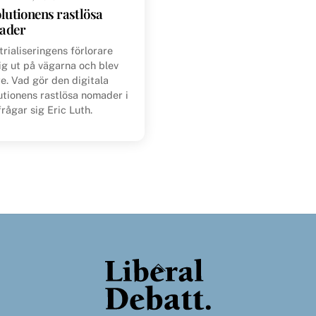
lutionens rastlösa
ader
trialiseringens förlorare
ig ut på vägarna och blev
re. Vad gör den digitala
utionens rastlösa nomader i
frågar sig Eric Luth.
Back
To
Top