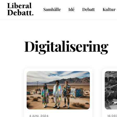
Skip
Samhälle
Idé
Debatt
Kultur
to
Sveriges liberala idétidskrift
content
Digitalisering
4 JUNI, 2024
16 DE