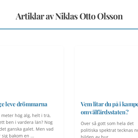
Artiklar av Niklas Otto Olsson
ge leve drömmarna
Vem litar du på i kamp
om välfärdsstaten?
 meter hög älg, helt i trä,
tt ben i vardera län? Nog
Över så gott som hela det
 det ganska galet. Men vad
politiska spektrat tecknas n
r sig bakom en ...
bilden av hur