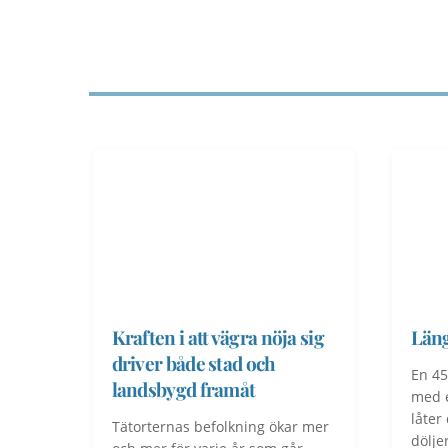
Kraften i att vägra nöja sig
Län
driver både stad och
En 45
landsbygd framåt
med e
låter
Tätorternas befolkning ökar mer
dölje