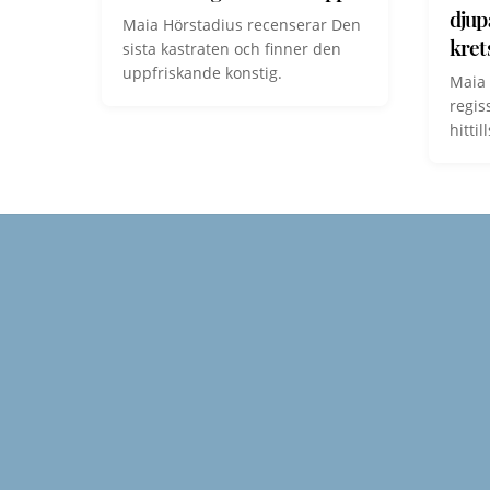
djup
Maia Hörstadius recenserar Den
kret
sista kastraten och finner den
uppfriskande konstig.
Maia 
regis
hittill