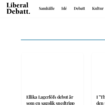
Skip
Samhälle
Idé
Debatt
Kultur
to
Sveriges liberala idétidskrift
content
Ellika Lagerlöfs debut är
I ”T
som en sagolik snedtripp
den 