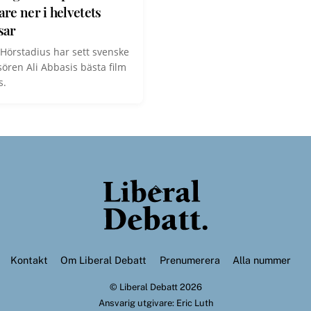
are ner i helvetets
sar
Hörstadius har sett svenske
sören Ali Abbasis bästa film
s.
Back
To
Top
Kontakt
Om Liberal Debatt
Prenumerera
Alla nummer
©
Liberal Debatt
2026
Ansvarig utgivare: Eric Luth