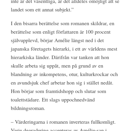
inte är det väsentliga, är det alldeles omöjligt att se
landet som ett annat subjekt.”
I den bisarra berättelse som romanen skildrar, en
berättelse som enligt författaren är 100 procent
självupplevd, börjar Amélie längst ned i det
japanska företagets hierarki, i ett av världens mest
hierarkiska länder. Därifrån var tanken att hon
skulle arbeta sig uppåt, men på grund av en
blandning av inkompetens, otur, kulturkrockar och
en avundsjuk chef arbetar hon sig i stället nedåt.
Hon börjar som framtidshopp och slutar som
toalettstädare. Ett slags uppochnedvänd
bildningsroman.
– Värderingarna i romanen inverteras fullkomligt.
Varje degradering accepteras av Amélie-san i