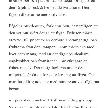
levande bor och platsen där de döda rör sig. Men
den fågeln är också hennes skrivmästare. Den
fågeln dikterar hennes skrivkonst.
Fågelns privilegium, förklarar hon, är nämligen att
den vet hur svårt det är att flyga. Friheten måste
erövras, till priset av en oerhörd ansträngning, och
frukterna från den kampen – som måste ske med
livet som insats, med en oändlig dos idealism,
osjälviskhet och framåtanda – är viktigare än
friheten själv. Det insåg fåglarna under de
miljontals år då de försökte lära sig att flyga. Och
man får aldrig nöja sig med mindre än vad fåglarna
begär.
– I praktiken innebär det att man aldrig ger upp.
Skrivandet är inte en metafor för fågelns flykt utan