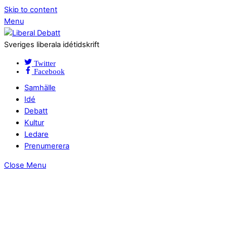
Skip to content
Menu
Sveriges liberala idétidskrift
Twitter
Facebook
Samhälle
Idé
Debatt
Kultur
Ledare
Prenumerera
Close Menu