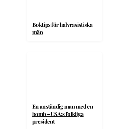
Boktips för halvrasistiska
män
En anständig man med en
bomb – USA:s folkliga
president