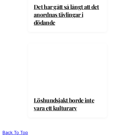
Det har gått så långt att det
anordnas tävlingar i
dödande
Löshundsjakt borde inte
vara ett kulturarv
Back To Top