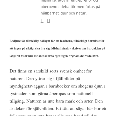
Misha Istratov är entreprenör och
oberoende debattör med fokus på
hållbarhet, djur och natur.
Lodjuret är tillräckligt sällsynt för att fascinera, tillräckligt harmlöst för
att ingen på riktigt ska bry sig. Misha Istratov skriver om hur jakten på
lodjuret visar hur lite svenskarna egentligen bryr om det vilda livet.
Det finns en särskild sorts svensk ömhet för
naturen. Den yttrar sig i fjällbilder på
myndighetsväggar, i barnböcker om skogens djur, i
tystnaden som gärna åberopas som nationell
tillgång. Naturen är inte bara mark och arter. Den
är dekor för självbilden. Ett sätt att säga: här bor ett
folk som ännu inte kapat alla sina band till det