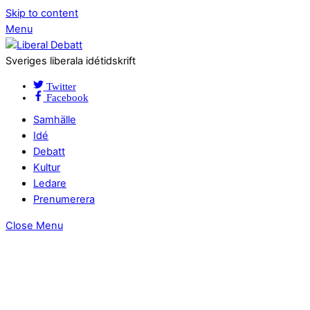
Skip to content
Menu
Sveriges liberala idétidskrift
Twitter
Facebook
Samhälle
Idé
Debatt
Kultur
Ledare
Prenumerera
Close Menu