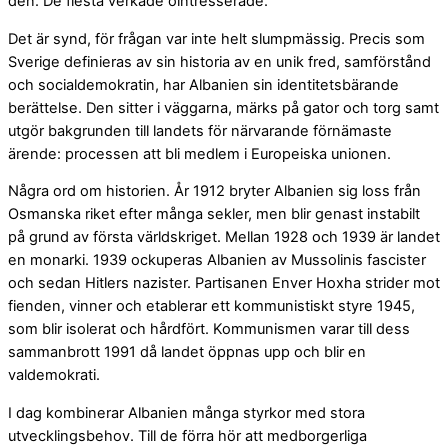
den. De flesta verkade ointresserade.
Det är synd, för frågan var inte helt slumpmässig. Precis som
Sverige definieras av sin historia av en unik fred, samförstånd
och socialdemokratin, har Albanien sin identitetsbärande
berättelse. Den sitter i väggarna, märks på gator och torg samt
utgör bakgrunden till landets för närvarande förnämaste
ärende: processen att bli medlem i Europeiska unionen.
Några ord om historien. År 1912 bryter Albanien sig loss från
Osmanska riket efter många sekler, men blir genast instabilt
på grund av första världskriget. Mellan 1928 och 1939 är landet
en monarki. 1939 ockuperas Albanien av Mussolinis fascister
och sedan Hitlers nazister. Partisanen Enver Hoxha strider mot
fienden, vinner och etablerar ett kommunistiskt styre 1945,
som blir isolerat och hårdfört. Kommunismen varar till dess
sammanbrott 1991 då landet öppnas upp och blir en
valdemokrati.
I dag kombinerar Albanien många styrkor med stora
utvecklingsbehov. Till de förra hör att medborgerliga