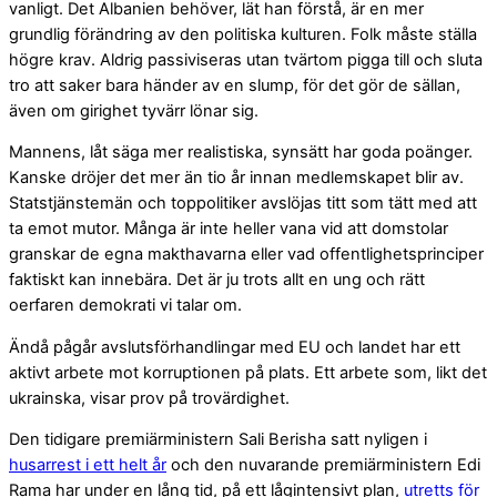
vanligt. Det Albanien behöver, lät han förstå, är en mer
grundlig förändring av den politiska kulturen. Folk måste ställa
högre krav. Aldrig passiviseras utan tvärtom pigga till och sluta
tro att saker bara händer av en slump, för det gör de sällan,
även om girighet tyvärr lönar sig.
Mannens, låt säga mer realistiska, synsätt har goda poänger.
Kanske dröjer det mer än tio år innan medlemskapet blir av.
Statstjänstemän och toppolitiker avslöjas titt som tätt med att
ta emot mutor. Många är inte heller vana vid att domstolar
granskar de egna makthavarna eller vad offentlighetsprinciper
faktiskt kan innebära. Det är ju trots allt en ung och rätt
oerfaren demokrati vi talar om.
Ändå
pågår avslutsförhandlingar med EU och landet har ett
aktivt arbete mot korruptionen på plats. Ett arbete som, likt det
ukrainska, visar prov på trovärdighet.
Den tidigare premiärministern Sali Berisha satt nyligen i
husarrest i ett helt år
och den nuvarande premiärministern Edi
Rama har under en lång tid, på ett lågintensivt plan,
utretts för