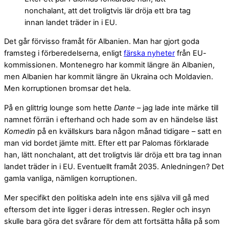
nonchalant, att det troligtvis lär dröja ett bra tag
innan landet träder in i EU.
Det går förvisso framåt för Albanien. Man har gjort goda
framsteg i förberedelserna, enligt
färska nyheter
från EU-
kommissionen. Montenegro har kommit längre än Albanien,
men Albanien har kommit längre än Ukraina och Moldavien.
Men korruptionen bromsar det hela.
På en glittrig lounge som hette
Dante
– jag lade inte märke till
namnet förrän i efterhand och hade som av en händelse läst
Komedin
på en kvällskurs bara någon månad tidigare – satt en
man vid bordet jämte mitt. Efter ett par Palomas förklarade
han, lätt nonchalant, att det troligtvis lär dröja ett bra tag innan
landet träder in i EU. Eventuellt framåt 2035. Anledningen? Det
gamla vanliga, nämligen korruptionen.
Mer specifikt den politiska adeln inte ens själva vill gå med
eftersom det inte ligger i deras intressen. Regler och insyn
skulle bara göra det svårare för dem att fortsätta hålla på som