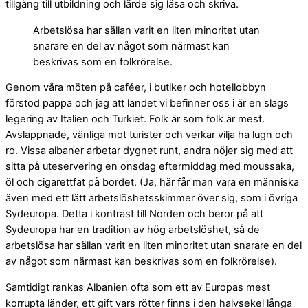
tillgång till utbildning och lärde sig läsa och skriva.
Arbetslösa har sällan varit en liten minoritet utan
snarare en del av något som närmast kan
beskrivas som en folkrörelse.
Genom våra möten på caféer, i butiker och hotellobbyn
förstod pappa och jag att landet vi befinner oss i är en slags
legering av Italien och Turkiet. Folk är som folk är mest.
Avslappnade, vänliga mot turister och verkar vilja ha lugn och
ro. Vissa albaner arbetar dygnet runt, andra nöjer sig med att
sitta på uteservering en onsdag eftermiddag med moussaka,
öl och cigarettfat på bordet. (Ja, här får man vara en människa
även med ett lätt arbetslöshetsskimmer över sig, som i övriga
Sydeuropa. Detta i kontrast till Norden och beror på att
Sydeuropa har en tradition av hög arbetslöshet, så de
arbetslösa har sällan varit en liten minoritet utan snarare en del
av något som närmast kan beskrivas som en folkrörelse).
Samtidigt rankas Albanien ofta som ett av Europas mest
korrupta länder, ett gift vars rötter finns i den halvsekel långa