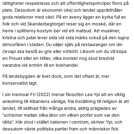
rättigheter respekteras och att offentlighetsprinciper finns på
plats. Dessutom är ekonomin okej och landet upprätthåller
goda relationer med väst. På en aveny ligger en kyrka full av
folk och vid Skanderbegtorget reser sig en moské, där en
herre i splitterny kostym ber vid ett matbud. Att muslimer,
kristna och judar lever sida vid sida märks också på den lugna
atmosfären i staden. Du väljer själv på restauranger om din
ćevapi ska bestå av gris eller nötkött. Liksom om du vill köpa
en Proust eller en Hitler, vilka ironiskt nog stod bredvid
varandra vid entrén till en bokhandel.
På landsbygden är livet dock, som det oftast är, mer
konservativt lagt.
I sin memoar
Fri
(2022) menar filosofen Lea Ypi att en viktig
anledning till Albaniens vänliga, fria inställning till religion är att
landet, till skillnad från många andra, aldrig präglades av
”schismer mellan olika läror om vilken profet som var den
rätta”. Här stod i stället nationen i centrum, skriver Ypi, och
dessutom växte politiska partier fram och människor fick