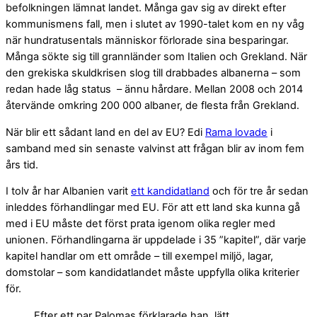
befolkningen lämnat landet. Många gav sig av direkt efter
kommunismens fall, men i slutet av 1990-talet kom en ny våg
när hundratusentals människor förlorade sina besparingar.
Många sökte sig till grannländer som Italien och Grekland. När
den grekiska skuldkrisen slog till drabbades albanerna – som
redan hade låg status – ännu hårdare. Mellan 2008 och 2014
återvände omkring 200 000 albaner, de flesta från Grekland.
När blir ett sådant land en del av EU? Edi
Rama lovade
i
samband med sin senaste valvinst att frågan blir av inom fem
års tid.
I tolv år har Albanien varit
ett kandidatland
och för tre år sedan
inleddes förhandlingar med EU. För att ett land ska kunna gå
med i EU måste det först prata igenom olika regler med
unionen. Förhandlingarna är uppdelade i 35 ”kapitel”, där varje
kapitel handlar om ett område – till exempel miljö, lagar,
domstolar – som kandidatlandet måste uppfylla olika kriterier
för.
Efter ett par Palomas förklarade han, lätt