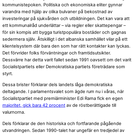
kommunistepoken. Politiska och ekonomiska eliter gynnar
varandra med hjälp av olika bulvaner på bekostnad av
investeringar på sjukvården och utbildningen. Det kan vara att
ett kommunalråd underlättar – via regler eller skattepengar –
för sin kompis att bygga turistpopulära bostäder och gagnas
sedermera själv. Åtskilligt i det albanska samhället vilar på ett
klientelsystem där bara den som har rätt kontakter kan lyckas.
Det förvrider folks förväntningar och framtidsutsikter.
Dessvärre har detta varit fallet sedan 1991 oavsett om det varit
Socialistpartiets eller Demokratiska partiets företrädare som
styrt.
Dessa brister förklarar dels landets låga demokratiska
deltagande. I parlamentsvalet som ägde rum nu i våras, när
Socialistpartiet med premiärminister Edi Rama fick en egen
majoritet, gick bara 42 procent
av de röstberättigade till
valurnorna.
Dels förklarar de den historiska och fortfarande pågående
utvandringen. Sedan 1990-talet har ungefär en tredjedel av