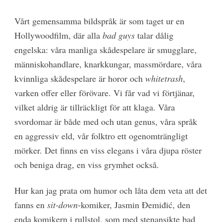
Vårt gemensamma bildspråk är som taget ur en
Hollywoodfilm, där alla
bad guys
talar dålig
engelska: våra manliga skådespelare är smugglare,
människohandlare, knarkkungar, massmördare, våra
kvinnliga skådespelare är horor och
whitetrash
,
varken offer eller förövare. Vi får vad vi förtjänar,
vilket aldrig är tillräckligt för att klaga. Våra
svordomar är både med och utan genus, våra språk
en aggressiv eld, vår folktro ett ogenomträngligt
mörker. Det finns en viss elegans i våra djupa röster
och beniga drag, en viss grymhet också.
Hur kan jag prata om humor och låta dem veta att det
fanns en
sit-down
-komiker, Jasmin Đemiđić, den
enda komikern i rullstol, som med stenansikte bad