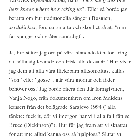
here knows where he’s taking us
”. Eller så borde jag
berätta om hur traditionella sånger i Bosnien,
sevdalinkas
, förenar smärta och skönhet så att “min
far sjunger och gråter samtidigt”.
Ja, hur sätter jag ord på våra blandade känslor kring
att hålla sig levande och frisk alla dessa år? Hur visar
jag dem att alla våra flickebarn alltsomoftast kallas
“son” eller “gosse”, när våra mödrar och fäder
behöver oss? Jag borde citera den där formgivaren,
Vanja Nogo, från dokumentären om Iron Maidens
konsert från det belägrade Sarajevo 1994 (“alla
tänkte: fuck it, dör vi imorgon har vi i alla fall fått se
Bruce (Dickinson)”). Hur för jag fram att vi skrattar
för att inte alltid känna oss så hjälplösa? Slutar vi