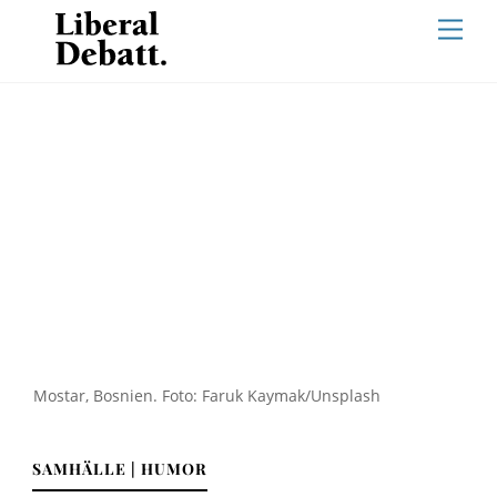
Skip
Men
to
content
Mostar, Bosnien. Foto: Faruk Kaymak/Unsplash
SAMHÄLLE | HUMOR