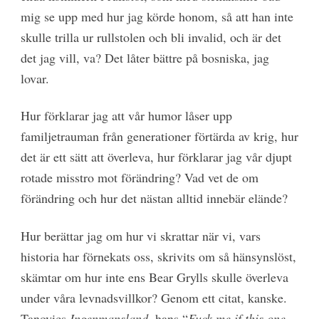
mig se upp med hur jag körde honom, så att han inte
skulle trilla ur rullstolen och bli invalid, och är det
det jag vill, va? Det låter bättre på bosniska, jag
lovar.
Hur förklarar jag att vår humor låser upp
familjetrauman från generationer förtärda av krig, hur
det är ett sätt att överleva, hur förklarar jag vår djupt
rotade misstro mot förändring? Vad vet de om
förändring och hur det nästan alltid innebär elände?
Hur berättar jag om hur vi skrattar när vi, vars
historia har förnekats oss, skrivits om så hänsynslöst,
skämtar om hur inte ens Bear Grylls skulle överleva
under våra levnadsvillkor? Genom ett citat, kanske.
Tanovics
Ingenmansland
, hans “
Fuck me if this one