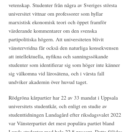
vetenskap. Studenter från några av Sveriges största
universitet vittnar om professorer som hyllar
marxistisk ekonomisk teori och öppet framför
värderande kommentarer om den svenska
partipolitiska högern. Att universiteten blivit
vänstervridna får också den naturliga konsekvensen
att intellektuella, nyfikna och sanningssökande
studenter som identifierar sig som höger inte känner
sig välkomna vid lärosätena, och i värsta fall
undviker akademin över huvud taget.
Rödgröna kårpartier har 22 av 33 mandat i Uppsala
universitets studentkår, och enligt en studie av
studenttidningen Lundagård efter riksdagsvalet 2022
var Vänsterpartiet det mest populära partiet bland
Lunds studenter med hela 22,8 procent. Detta följdes