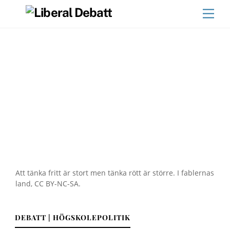
Skip
Men
to
content
Att tänka fritt är stort men tänka rött är större. I fablernas
land, CC BY-NC-SA.
DEBATT | HÖGSKOLEPOLITIK