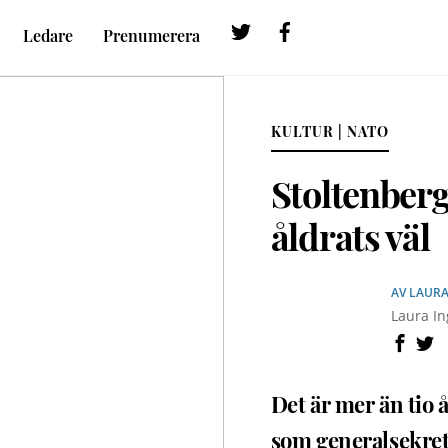
Twitter
Facebook
Ledare
Prenumerera
KULTUR | NATO
Stoltenberg
åldrats väl
AV
LAURA
Laura In
Det är mer än tio 
som generalsekret