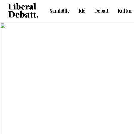
Skip
Samhälle
Idé
Debatt
Kultur
to
Sveriges liberala idétidskrift
content