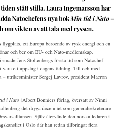
 tiden stått stilla. Laura Ingemarsson har
rädda Natochefens nya bok
Min tid i Nato
–
om vikten av att tala med ryssen.
 flygplats, ett Europa beroende av rysk energi och en
bönar och ber om EU- och Nato-medlemskap.
rmade Jens Stoltenbergs första tid som Natochef
 vara ett uppslag i dagens tidning. Till och med
 – utrikesminister Sergej Lavrov, president Macron
tid i Nato
(Albert Bonniers förlag, översatt av Ninni
ltenberg det dryga decenniet som generalsekreterare
försvarsalliansen. Själv återvände den norska ledaren i
ingskansliet i Oslo där han redan tillbringat flera