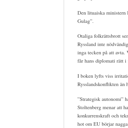
Den lituaiska ministern l
Gulag”.
Otaliga folkrättsbrott s
Ryssland inte nödvändigt
inga tecken på att avta.
får hans diplomati rätt i
I boken lyfts viss irrit
Rysslandskonflikten än 
”Strategisk autonomi” ha
Stoltenberg menar att ha
konkurrenskraft och tekn
hot om EU börjar nagga