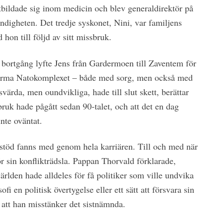
bildade sig inom medicin och blev generaldirektör på
digheten. Det tredje syskonet, Nini, var familjens
 hon till följd av sitt missbruk.
 bortgång lyfte Jens från Gardermoen till Zaventem för
enorma Natokomplexet – både med sorg, men också med
svärda, men oundvikliga, hade till slut skett, berättar
ruk hade pågått sedan 90-talet, och att det en dag
inte oväntat.
öd fanns med genom hela karriären. Till och med när
för sin konflikträdsla. Pappan Thorvald förklarade,
världen hade alldeles för få politiker som ville undvika
fi en politisk övertygelse eller ett sätt att försvara sin
 att han misstänker det sistnämnda.