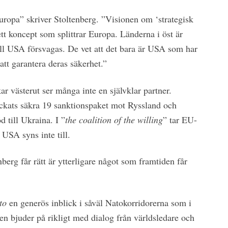
uropa” skriver Stoltenberg. ”Visionen om ‘strategisk
t koncept som splittrar Europa. Länderna i öst är
ill USA försvagas. De vet att det bara är USA som har
 att garantera deras säkerhet.”
r västerut ser många inte en självklar partner.
yckats säkra 19 sanktionspaket mot Ryssland och
d till Ukraina. I ”
the coalition of the willing
” tar EU-
 USA syns inte till.
erg får rätt är ytterligare något som framtiden får
to
en generös inblick i såväl Natokorridorerna som i
en bjuder på rikligt med dialog från världsledare och