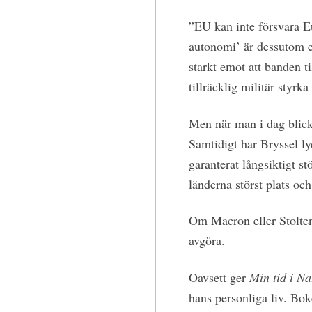
”EU kan inte försvara E
autonomi’ är dessutom et
starkt emot att banden t
tillräcklig militär styrka
Men när man i dag blicka
Samtidigt har Bryssel l
garanterat långsiktigt stö
länderna störst plats och
Om Macron eller Stoltenb
avgöra.
Oavsett ger
Min tid i Na
hans personliga liv. Bok