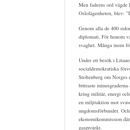
Men faderns ord vägde li
Oslolägenheten, blev: ”
Genom alla de 400 sidor
diplomati. För honom va
svaghet. Många inom för
Under ett besök i Litaue
socialdemokratiska försv
Stoltenberg om Norges re
bittraste minusgraderna
kring militär, energi o
en miljöaktion mot svav
ungdomsförbundet. Och 
ekonomikommission där no
gasprojekt.