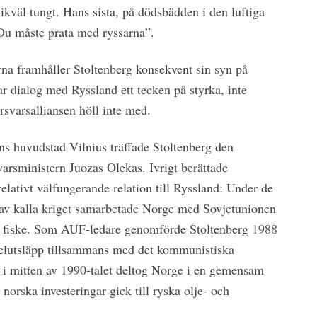
kväl tungt. Hans sista, på dödsbädden i den luftiga
Du måste prata med ryssarna”.
na framhåller Stoltenberg konsekvent sin syn på
r dialog med Ryssland ett tecken på styrka, inte
svarsalliansen höll inte med.
ns huvudstad Vilnius träffade Stoltenberg den
arsministern Juozas Olekas. Ivrigt berättade
lativt välfungerande relation till Ryssland: Under de
 av kalla kriget samarbetade Norge med Sovjetunionen
ch fiske. Som AUF-ledare genomförde Stoltenberg 1988
elutsläpp tillsammans med det kommunistiska
i mitten av 1990-talet deltog Norge i en gemensam
rska investeringar gick till ryska olje- och