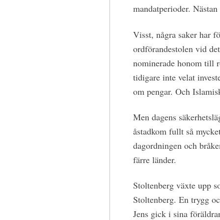
mandatperioder. Nästan 
Visst, några saker har fö
ordförandestolen vid d
nominerade honom till ro
tidigare inte velat inves
om pengar. Och Islamisk
Men dagens säkerhetsläge
åstadkom fullt så mycke
dagordningen och bråke
färre länder.
Stoltenberg växte upp 
Stoltenberg. En trygg oc
Jens gick i sina föräldr