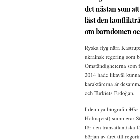
det nästan som att
läst den konflikt
om barndomen och 
Ryska flyg nära Kastrups
ukrainsk regering som 
Omständigheterna som fo
2014 hade likaväl kunnat
karaktärerna är desamma
och Turkiets Erdoğan.
I den nya biografin
Min 
Holmqvist) summerar Sto
för den transatlantiska 
början av året till reger