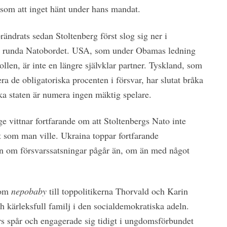
som att inget hänt under hans mandat.
rändrats sedan Stoltenberg först slog sig ner i
et runda Natobordet. USA, som under Obamas ledning
llen, är inte en längre självklar partner. Tyskland, som
tera de obligatoriska procenten i försvar, har slutat bråka
a staten är numera ingen mäktig spelare.
 vittnar fortfarande om att Stoltenbergs Nato inte
t som man ville. Ukraina toppar fortfarande
n om försvarssatsningar pågår än, om än med något
som
nepobaby
till toppolitikerna Thorvald och Karin
h kärleksfull familj i den socialdemokratiska adeln.
ars spår och engagerade sig tidigt i ungdomsförbundet