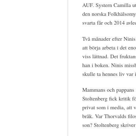
AUF. Systern Camilla ut
den norska Folkhälsomyn
svarta får och 2014 avled
Två månader efter Ninis
att börja arbeta i det 
viss lättnad. Det fruktan
han i boken. Ninis missb
skulle ta hennes liv var 
Mammans och pappans st
Stoltenberg fick kritik 
privat som i media, att 
bråk. Var Thorvalds filoso
son? Stoltenberg skriver