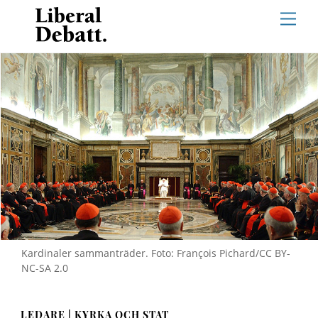
Skip
Men
to
content
Kardinaler sammanträder. Foto: François Pichard/CC BY-
NC-SA 2.0
LEDARE | KYRKA OCH STAT