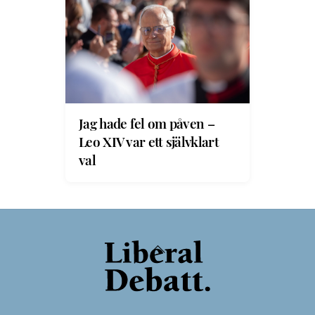
Jag hade fel om påven –
Leo XIV var ett självklart
val
Back
To
Top