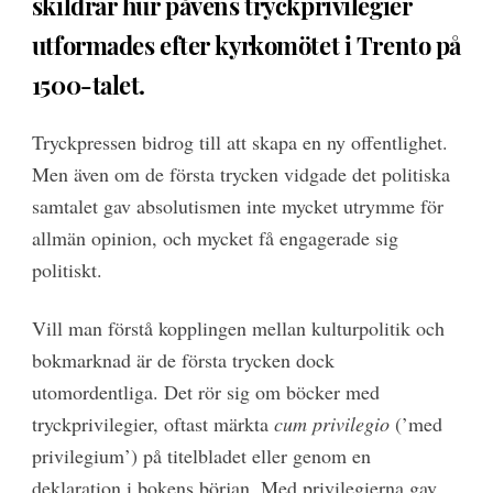
skildrar hur påvens tryckprivilegier
utformades efter kyrkomötet i Trento på
1500-talet.
Tryckpressen bidrog till att skapa en ny offentlighet.
Men även om de första trycken vidgade det politiska
samtalet gav absolutismen inte mycket utrymme för
allmän opinion, och mycket få engagerade sig
politiskt.
Vill man förstå kopplingen mellan kulturpolitik och
bokmarknad är de första trycken dock
utomordentliga. Det rör sig om böcker med
tryckprivilegier, oftast märkta
cum privilegio
(’med
privilegium’) på titelbladet eller genom en
deklaration i bokens början. Med privilegierna gav