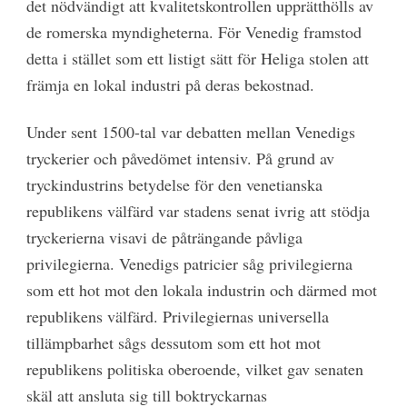
det nödvändigt att kvalitetskontrollen upprätthölls av
de romerska myndigheterna. För Venedig framstod
detta i stället som ett listigt sätt för Heliga stolen att
främja en lokal industri på deras bekostnad.
Under sent 1500-tal var debatten mellan Venedigs
tryckerier och påvedömet intensiv. På grund av
tryckindustrins betydelse för den venetianska
republikens välfärd var stadens senat ivrig att stödja
tryckerierna visavi de påträngande påvliga
privilegierna. Venedigs patricier såg privilegierna
som ett hot mot den lokala industrin och därmed mot
republikens välfärd. Privilegiernas universella
tillämpbarhet sågs dessutom som ett hot mot
republikens politiska oberoende, vilket gav senaten
skäl att ansluta sig till boktryckarnas