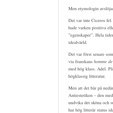
Men etymologin avslöjar
Det var inte Ciceros fel
hade varken positiva ell
”egenskaper”. Hela tide
idealvärld.
Det var först senare som 
via franskans
homme de 
med hög klass. Adel. P
högklassig litteratur.
Men att det bär på nedär
Antiestetiken – den medv
undvika det sköna och s
har hög litterär status i