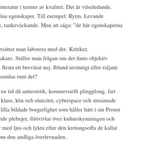
litteratur i termer av kvalitet. Det är vilseledande.
fina egenskaper. Till exempel: Rytm. Levande
at, tankeväckande. Men att säga: ”de här egenskaperna
rtsätter man laborera med det. Kritiker,
akare. Ställer man frågan om det finns objektiv
e flesta ett besvärat nej. Ibland ursinnigt eller raljant.
 samlas runt det?
 en tid då antiestetik, kommersiellt plingplong, fart
, klass, kön och etnicitet, cyberspace och streamade
lilla bildade borgerlighet som håller hårt i sin Proust
ande plebejer, förtvivlar över kulturskymningen och
r med ljus och lykta efter den kretongsoffa de kallar
 om den andliga överlevnaden.