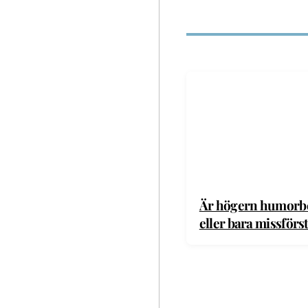
Är högern humorbe
eller bara missförs