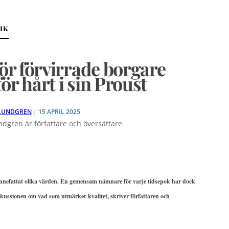
IK
för förvirrade borgare
ör hårt i sin Proust
LUNDGREN
| 15 APRIL 2025
dgren är författare och översättare
 innefattat olika värden. En gemensam nämnare för varje tidsepok har dock
iskussionen om vad som utmärker kvalitet, skriver författaren och