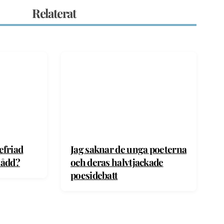
Relaterat
friad
Jag saknar de unga poeterna
tådd?
och deras halvtjackade
poesidebatt