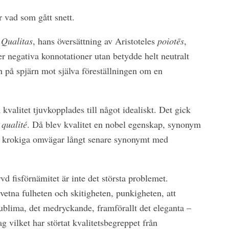
 vad som gått snett.
.
Qualitas
, hans översättning av Aristoteles
poiotēs
,
er negativa konnotationer utan betydde helt neutralt
n på spjärn mot själva föreställningen om en
kvalitet tjuvkopplades till något idealiskt. Det gick
qualité
. Då blev kvalitet en nobel egenskap, synonym
å krokiga omvägar långt senare synonymt med
vd fisförnämitet är inte det största problemet.
etna fulheten och skitigheten, punkigheten, att
ublima, det medryckande, framförallt det eleganta –
dag vilket har störtat kvalitetsbegreppet från