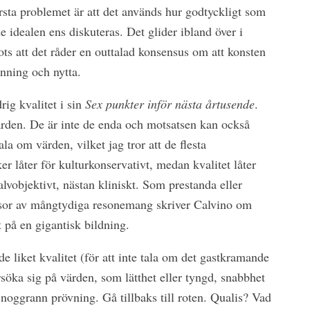
örsta problemet är att det används hur godtyckligt som
de idealen ens diskuteras. Det glider ibland över i
rots att det råder en outtalad konsensus om att konsten
anning och nytta.
rig kvalitet i sin
Sex punkter inför nästa årtusende
.
ärden. De är inte de enda och motsatsen kan också
la om värden, vilket jag tror att de flesta
cker låter för kulturkonservativt, medan kvalitet låter
alvobjektivt, nästan kliniskt. Som prestanda eller
or av mångtydiga resonemang skriver Calvino om
 på en gigantisk bildning.
ade liket kvalitet (för att inte tala om det gastkramande
söka sig på värden, som lätthet eller tyngd, snabbhet
r noggrann prövning. Gå tillbaks till roten. Qualis? Vad