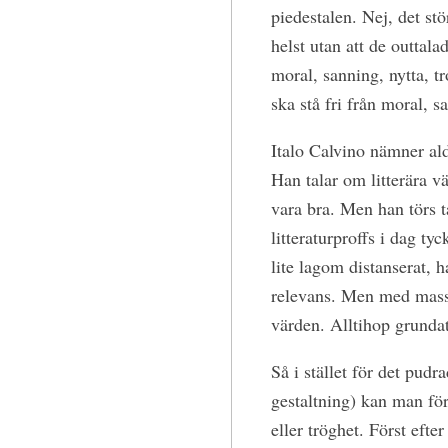
piedestalen. Nej, det st
helst utan att de outtala
moral, sanning, nytta, t
ska stå fri från moral, s
Italo Calvino nämner ald
Han talar om litterära v
vara bra. Men han törs ta
litteraturproffs i dag ty
lite lagom distanserat, h
relevans. Men med mass
värden. Alltihop grundat
Så i stället för det pudr
gestaltning) kan man för
eller tröghet. Först efte