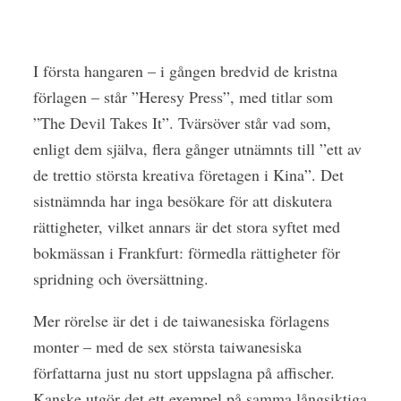
I första hangaren – i gången bredvid de kristna
förlagen – står ”Heresy Press”, med titlar som
”The Devil Takes It”. Tvärsöver står vad som,
enligt dem själva, flera gånger utnämnts till ”ett av
de trettio största kreativa företagen i Kina”. Det
sistnämnda har inga besökare för att diskutera
rättigheter, vilket annars är det stora syftet med
bokmässan i Frankfurt: förmedla rättigheter för
spridning och översättning.
Mer rörelse är det i de taiwanesiska förlagens
monter – med de sex största taiwanesiska
författarna just nu stort uppslagna på affischer.
Kanske utgör det ett exempel på samma långsiktiga