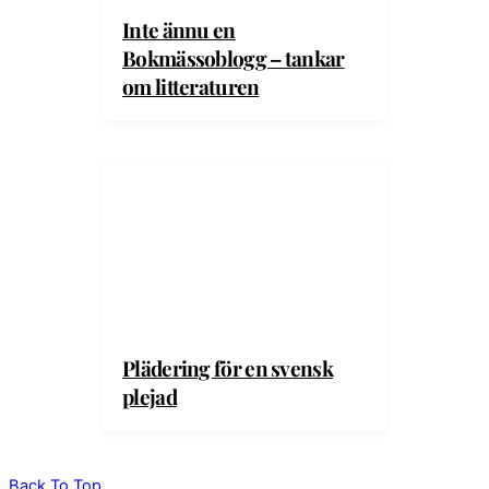
Inte ännu en
Bokmässoblogg – tankar
om litteraturen
Plädering för en svensk
plejad
Back To Top