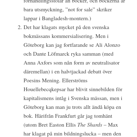
förhandlingsstolar än böcker, och böckerna är
bara utsmyckning, ”not for sale” skriker
lappar i Bangladesh-montern.)
Det har klagats mycket på den svenska
bokmässans kommersialisering. Men i
Göteborg kan jag fortfarande se Ali Alonzo
och Dante Löfmarck ryka samman (med
Anna Axfors som nån form av neutralisator
däremellan) i en halvtjackad debatt över
Poesins Mening. Ellerströms
Houellebecqkepsar har blivit sinnebilden för
kapitalismens intåg i Svenska mässan, men i
Göteborg kan man ju trots allt ändå köpa en
bok. Härifrån Frankfurt går jag tomhänt
(utom Bret Easton Ellis
The Shards
– Max
har klagat på min bildningslucka – men den