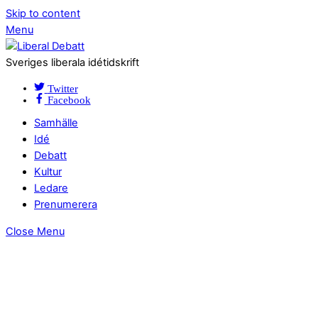
Skip to content
Menu
Sveriges liberala idétidskrift
Twitter
Facebook
Samhälle
Idé
Debatt
Kultur
Ledare
Prenumerera
Close Menu