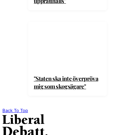
upprätthålls"
"Staten ska inte överpröva
mig som skogsägare"
Back To Top