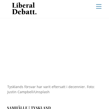
Skip
Men
to
content
Tysklands försvar har varit eftersatt i decennier. Foto:
Justin Campbell/Unsplash
SAMHÄLLE | TYSKLAND