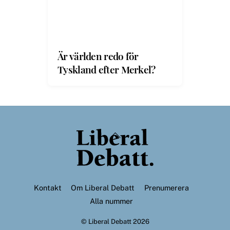
Är världen redo för
Tyskland efter Merkel?
Back
To
Top
Kontakt
Om Liberal Debatt
Prenumerera
Alla nummer
©
Liberal Debatt
2026