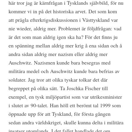
här tror jag är kärnfrågan i Tysklands självbild, för nu
kommer vi in på det historiska arvet. Det som kom
att prägla efterkrigsdiskussionen i Västtyskland var
nie wieder, aldrig mer. Problemet är följdfrågan: vad
är det som man aldrig igen ska ha? För det finns ju
en spänning mellan aldrig mer krig å ena sidan och å
andra sidan aldrig mer nazism eller aldrig mer
Auschwitz. Nazismen kunde bara besegras med
militära medel och Auschwitz kunde bara befrias av
soldater. Jag tror att olika tyskar tolkar det där
begreppet på olika sätt. Ta Joschka Fischer till
exempel, en tysk miljöpartist som var utrikesminister
i slutet av 90-talet. Han höll ett berömt tal 1999 som
öppnade upp för att Tyskland, för första gången
sedan andra världskriget, skulle kunna delta i militära
insatser utomlands. I det fallet handlade det om