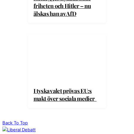
friheten och Hitler – nu
älskas han av AfD
I tyska valet prövas EU:s
makt över sociala medier
Back To Top