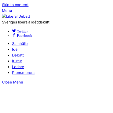
Skip to content
Menu
Sveriges liberala idétidskrift
Twitter
Facebook
Samhälle
Idé
Debatt
Kultur
Ledare
Prenumerera
Close Menu