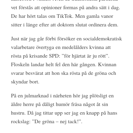
vet förstås att opinioner formas på andra sätt i dag.
De har hört talas om TikTok. Men gamla vanor
sitter i länge efter att doktorn slutat ordinera dem.
Just när jag går förbi försöker en socialdemokratisk
valarbetare övertyga en medelålders kvinna att
rösta på krisande SPD: ”för hjärtat är ju rött”.
Floskeln landar helt fel den här gången. Kvinnan
svarar besvärat att hon ska rösta på de gröna och
skyndar bort.
På en julmarknad i närheten hör jag plötsligt en
äldre herre på dåligt humör fräsa något åt sin
hustru. Då jag tittar upp ser jag en knapp på hans
rockslag: ”De gröna – nej tack!”.