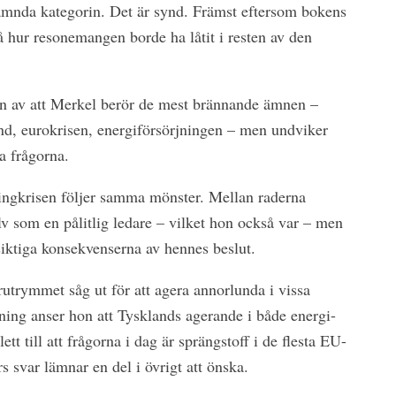
tnämnda kategorin. Det är synd. Främst eftersom bokens
på hur resonemangen borde ha låtit i resten av den
lden av att Merkel berör de mest brännande ämnen –
and, eurokrisen, energiförsörjningen – men undviker
a frågorna.
ingkrisen följer samma mönster. Mellan raderna
lv som en pålitlig ledare – vilket hon också var – men
siktiga konsekvenserna av hennes beslut.
utrymmet såg ut för att agera annorlunda i vissa
kning anser hon att Tysklands agerande i både energi-
ett till att frågorna i dag är sprängstoff i de flesta EU-
s svar lämnar en del i övrigt att önska.