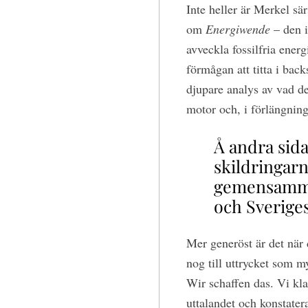
Inte heller är Merkel sär
om
Energiwende
– den i
avveckla fossilfria energ
förmågan att titta i bac
djupare analys av vad d
motor och, i förlängnin
Å andra sida
skildringarn
gemensamma
och Sveriges
Mer generöst är det när 
nog till uttrycket som m
Wir schaffen das. Vi kla
uttalandet och konstatera