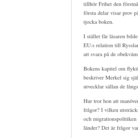
tillhör Frihet den förs
första delar visar prov 
tjocka boken.
I stället får läsaren bi
EU:s relation till Ryssl
att svara på de obekväm
Bokens kapitel om flykt
beskriver Merkel sig sjä
utvecklar sällan de lång
Hur tror hon att manöver
frågor? I vilken utsträc
och migrationspolitiken l
länder? Det är frågor var