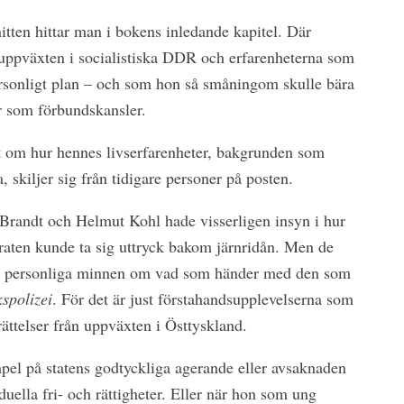
itten hittar man i bokens inledande kapitel. Där
uppväxten i socialistiska DDR och erfarenheterna som
rsonligt plan – och som hon så småningom skulle bära
r som förbundskansler.
et om hur hennes livserfarenheter, bakgrunden som
 skiljer sig från tidigare personer på posten.
randt och Helmut Kohl hade visserligen insyn i hur
araten kunde ta sig uttryck bakom järnridån. Men de
v personliga minnen om vad som händer med den som
spolizei
. För det är just förstahandsupplevelserna som
ättelser från uppväxten i Östtyskland.
pel på statens godtyckliga agerande eller avsaknaden
uella fri- och rättigheter. Eller när hon som ung