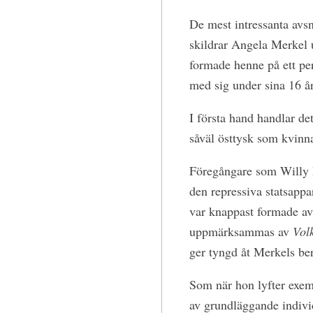
De mest intressanta avsn
skildrar Angela Merkel 
formade henne på ett pe
med sig under sina 16 å
I första hand handlar d
såväl östtysk som kvinna,
Föregångare som Willy B
den repressiva statsapp
var knappast formade a
uppmärksammas av
Volk
ger tyngd åt Merkels ber
Som när hon lyfter exem
av grundläggande individ