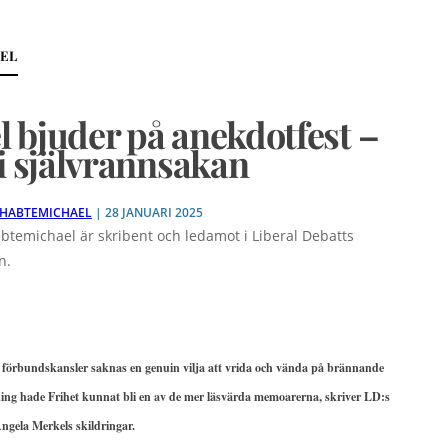
KEL
 bjuder på anekdotfest –
 i självrannsakan
HABTEMICHAEL
| 28 JANUARI 2025
temichael är skribent och ledamot i Liberal Debatts
n.
 förbundskansler saknas en genuin vilja att vrida och vända på brännande
ing hade Frihet kunnat bli en av de mer läsvärda memoarerna, skriver LD:s
ngela Merkels skildringar.