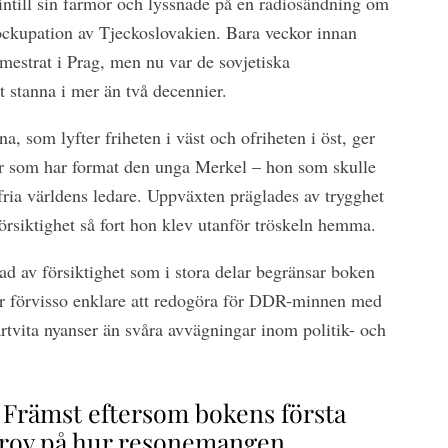
ntill sin farmor och lyssnade på en radiosändning om
ockupation av Tjeckoslovakien. Bara veckor innan
mestrat i Prag, men nu var de sovjetiska
t stanna i mer än två decennier.
na, som lyfter friheten i väst och ofriheten i öst, ger
der som har format den unga Merkel – hon som skulle
ria världens ledare. Uppväxten präglades av trygghet
 försiktighet så fort hon klev utanför tröskeln hemma.
d av försiktighet som i stora delar begränsar boken
r förvisso enklare att redogöra för DDR-minnen med
rtvita nyanser än svåra avvägningar inom politik- och
. Främst eftersom bokens första
 prov på hur resonemangen