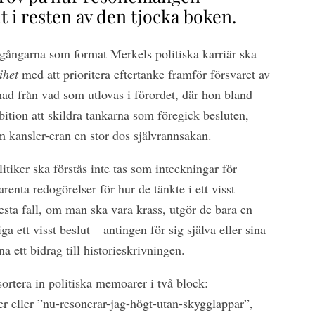
it i resten av den tjocka boken.
sgångarna som format Merkels politiska karriär ska
ihet
med att prioritera eftertanke framför försvaret av
lnad från vad som utlovas i förordet, där hon bland
ition att skildra tankarna som föregick besluten,
 kansler-eran en stor dos självrannsakan.
tiker ska förstås inte tas som inteckningar för
arenta redogörelser för hur de tänkte i ett visst
lesta fall, om man ska vara krass, utgör de bara en
iga ett visst beslut – antingen för sig själva eller sina
na ett bidrag till historieskrivningen.
ortera in politiska memoarer i två block:
er eller ”nu-resonerar-jag-högt-utan-skygglappar”,