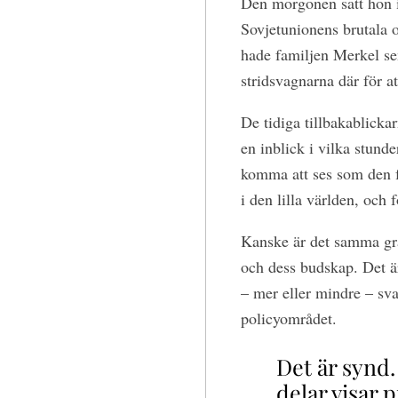
Den morgonen satt hon i
Sovjetunionens brutala 
hade familjen Merkel se
stridsvagnarna där för at
De tidiga tillbakablickar
en inblick i vilka stun
komma att ses som den f
i den lilla världen, och
Kanske är det samma gra
och dess budskap. Det ä
– mer eller mindre – sva
policyområdet.
Det är synd
delar visar