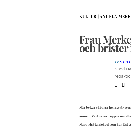
KULTUR | ANGELA MER
Frau Merkel
och brister
AV
NAOD 
Naod Hab
redaktio
När boken skildrar hennes år som
ämnen. Med en mer öppen inställn
Naod Habtemichael som har läst A