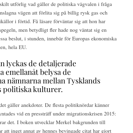
skilt utförlig vad gäller de politiska vägvalen i fråga
nslagna vägen att förlita sig på billig rysk gas och
ikällor i förtid. Få läsare förväntar sig att hon har
kspegeln, men betydligt fler hade nog väntat sig en
essa beslut, i stunden, innebär för Europas ekonomiska
gen, hela EU.
n lyckas de detaljerade
a emellanåt belysa de
 nämnarna mellan Tysklands
 politiska kulturer.
det gäller anekdoter. De flesta politiknördar känner
yntades vid en pressträff under migrationskrisen 2015:
rar det. I boken utvecklar Merkel bakgrunden till
r att inget annat av hennes bevingade citat har gjort