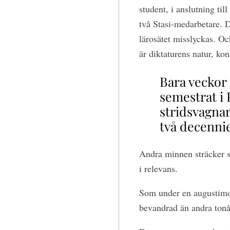
student, i anslutning til
två Stasi-medarbetare. 
lärosätet misslyckas. Oc
är diktaturens natur, kon
Bara veckor
semestrat i 
stridsvagnar
två decennie
Andra minnen sträcker si
i relevans.
Som under en augustimo
bevandrad än andra tonår