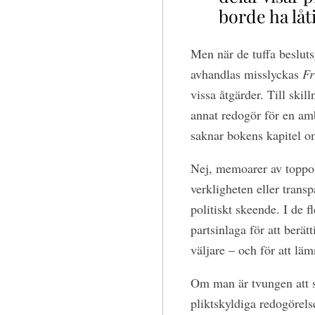
borde ha låt
Men när de tuffa beslut
avhandlas misslyckas
Fr
vissa åtgärder. Till skil
annat redogör för en amb
saknar bokens kapitel om
Nej, memoarer av toppoli
verkligheten eller transp
politiskt skeende. I de f
partsinlaga för att berätt
väljare – och för att läm
Om man är tvungen att s
pliktskyldiga redogörels