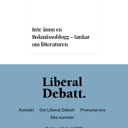
Inte ännu en
Bokmässoblogg – tankar
om litteraturen
Back
To
Top
Kontakt
Om Liberal Debatt
Prenumerera
Alla nummer