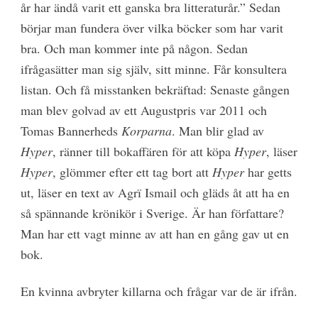
år har ändå varit ett ganska bra litteraturår.” Sedan
börjar man fundera över vilka böcker som har varit
bra. Och man kommer inte på någon. Sedan
ifrågasätter man sig själv, sitt minne. Får konsultera
listan. Och få misstanken bekräftad: Senaste gången
man blev golvad av ett Augustpris var 2011 och
Tomas Bannerheds
Korparna
. Man blir glad av
Hyper
, ränner till bokaffären för att köpa
Hyper
, läser
Hyper
, glömmer efter ett tag bort att
Hyper
har getts
ut, läser en text av Agrï Ismail och gläds åt att ha en
så spännande krönikör i Sverige. Är han författare?
Man har ett vagt minne av att han en gång gav ut en
bok.
En kvinna avbryter killarna och frågar var de är ifrån.