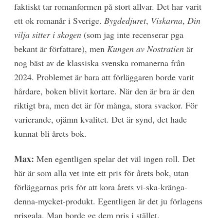
faktiskt tar romanformen på stort allvar. Det har varit
ett ok romanår i Sverige.
Bygdedjuret
,
Viskarna
,
Din
vilja sitter i skogen
(som jag inte recenserar pga
bekant är författare), men
Kungen av Nostratien
är
nog bäst av de klassiska svenska romanerna från
2024. Problemet är bara att förläggaren borde varit
hårdare, boken blivit kortare. När den är bra är den
riktigt bra, men det är för många, stora svackor. För
varierande, ojämn kvalitet. Det är synd, det hade
kunnat bli årets bok.
Max:
Men egentligen spelar det väl ingen roll. Det
här är som alla vet inte ett pris för årets bok, utan
förläggarnas pris för att kora årets vi-ska-kränga-
denna-mycket-produkt. Egentligen är det ju förlagens
prisgala. Man borde ge dem pris i stället.