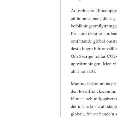
Att reducera klimatuppv
att homosapiens dör ut,
befolkningsomflyttningar
för stora delar av jorde
omfattande global omställ
desto högre blir omstäl
Om Sverige nollar CO2-ut
uppvärmningen. Men vi 
allt inom EU.
Marknadsekonomins prisbi
den fossilfria ekonomin,
klimat- och miljöpåverka
det måste kosta att släpp
globalt, för att handeln