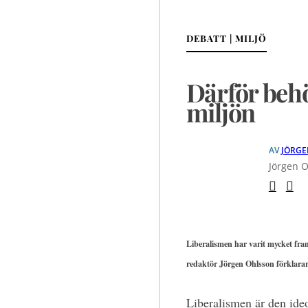
DEBATT | MILJÖ
Därför behö
miljön
AV
JÖRGE
Jörgen O
Liberalismen har varit mycket fram
redaktör Jörgen Ohlsson förklarar 
Liberalismen är den ide