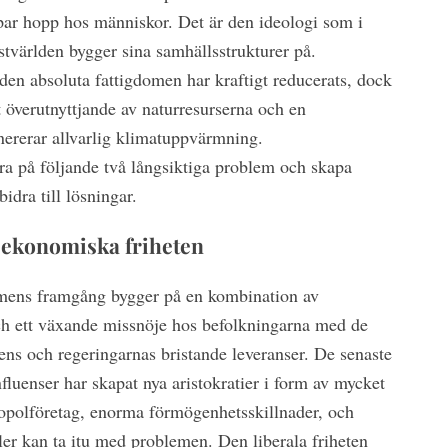
ar hopp hos människor. Det är den ideologi som i
västvärlden bygger sina samhällsstrukturer på.
den absoluta fattigdomen har kraftigt reducerats, dock
art överutnyttjande av naturresurserna och en
ererar allvarlig klimatuppvärmning.
ra på följande två långsiktiga problem och skapa
bidra till lösningar.
ekonomiska friheten
smens framgång bygger på en kombination av
och ett växande missnöje hos befolkningarna med de
ens och regeringarnas bristande leveranser. De senaste
nfluenser har skapat nya aristokratier i form av mycket
opolföretag, enorma förmögenhetsskillnader, och
ller kan ta itu med problemen. Den liberala friheten