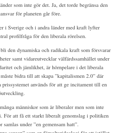
länder som inte gör det. Ja, det torde begränsa den
ansvar för planeten går före.
ler i Sverige och i andra länder med kraft lyfter
ral profilfråga för den liberala rörelsen.
 bli den dynamiska och radikala kraft som försvarar
igheter samt vidareutvecklar välfärdssamhället under
daritet och jämlikhet, är hörnpelare i det liberala
måste bidra till att skapa ”kapitalismen 2.0” där
 prissystemet används för att ge incitament till en
öutveckling.
 många människor som är liberaler men som inte
ti. För att få ett starkt liberalt genomslag i politiken
or samlas under ”en gemensam hatt”.
pa sargen” som en förvaltarideologi för att istället