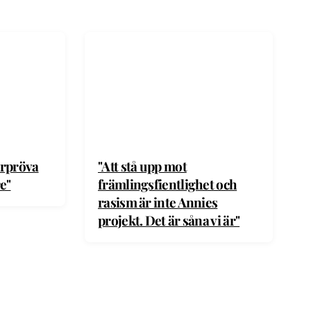
erpröva
"Att stå upp mot
e"
främlingsfientlighet och
rasism är inte Annies
projekt. Det är såna vi är"