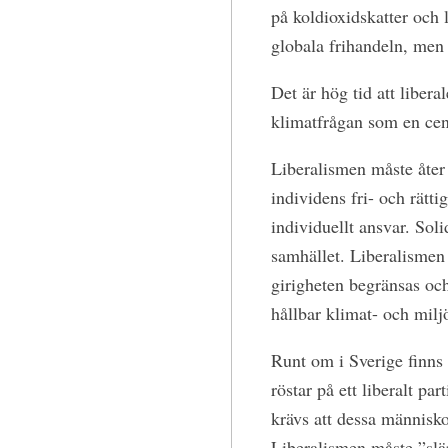
på koldioxidskatter och 
globala frihandeln, men 
Det är hög tid att libera
klimatfrågan som en cent
Liberalismen måste åter
individens fri- och rätt
individuellt ansvar. Soli
samhället. Liberalismen 
girigheten begränsas och
hållbar klimat- och milj
Runt om i Sverige finns
röstar på ett liberalt par
krävs att dessa människ
Liberalismen måste ”släp