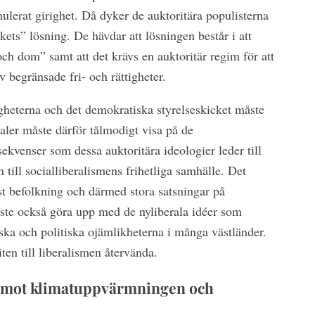
ulerat girighet. Då dyker de auktoritära populisterna
kets” lösning. De hävdar att lösningen består i att
och dom” samt att det krävs en auktoritär regim för att
av begränsade fri- och rättigheter.
tigheterna och det demokratiska styrelseskicket måste
raler måste därför tålmodigt visa på de
ekvenser som dessa auktoritära ideologier leder till
on till socialliberalismens frihetliga samhälle. Det
yst befolkning och därmed stora satsningar på
åste också göra upp med de nyliberala idéer som
ska och politiska ojämlikheterna i många västländer.
ten till liberalismen återvända.
et mot klimatuppvärmningen och