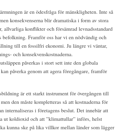
ärmningen är en ödesfråga för mänskligheten. Inte så
 men konsekvenserna blir dramatiska i form av stora
, allvarliga konflikter och försämrad levnadsstandard
ns befolkning. Framför oss har vi en nödvändig och
ning till en fossilfri ekonomi. Ju längre vi väntar,
lnings- och konsekvenskostnaderna.
släppen påverkas i stort sett inte den globala
kan påverka genom att agera föregångare, framför
ldning är ett starkt instrument för övergången till
 men den måste kompletteras så att kostnaderna för
n internaliseras i företagens beslut. Det innebär att
a ut koldioxid och att ”klimattullar” införs, helst
 ska kunna ske på lika villkor mellan länder som lägger