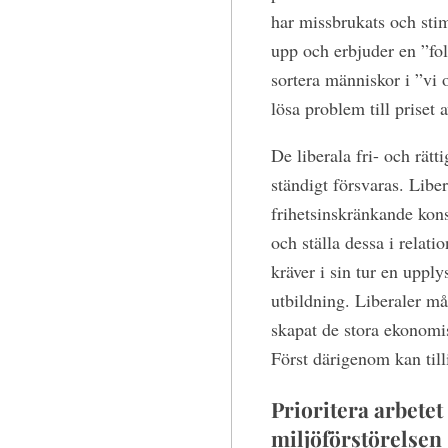
har missbrukats och stim
upp och erbjuder en ”fol
sortera människor i ”vi 
lösa problem till priset 
De liberala fri- och rät
ständigt försvaras. Libe
frihetsinskränkande kons
och ställa dessa i relati
kräver i sin tur en uppl
utbildning. Liberaler m
skapat de stora ekonomi
Först därigenom kan tilli
Prioritera arbet
miljöförstörelsen