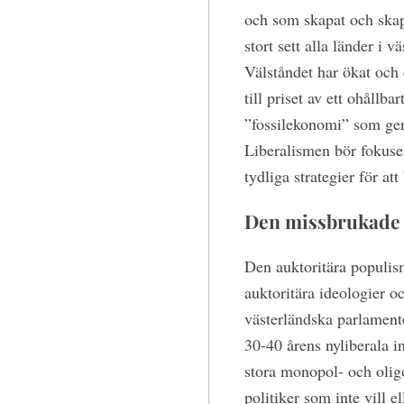
och som skapat och skap
stort sett alla länder i 
Välståndet har ökat och 
till priset av ett ohållb
”fossilekonomi” som gen
Liberalismen bör fokuse
tydliga strategier för att 
Den missbrukade 
Den auktoritära populi
auktoritära ideologier 
västerländska parlament
30-40 årens nyliberala i
stora monopol- och olig
politiker som inte vill e