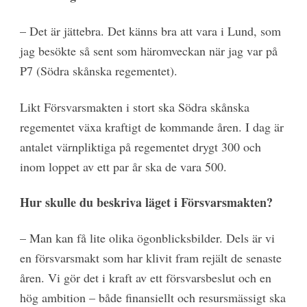
– Det är jättebra. Det känns bra att vara i Lund, som
jag besökte så sent som häromveckan när jag var på
P7 (Södra skånska regementet).
Likt Försvarsmakten i stort ska Södra skånska
regementet växa kraftigt de kommande åren. I dag är
antalet värnpliktiga på regementet drygt 300 och
inom loppet av ett par år ska de vara 500.
Hur skulle du beskriva läget i Försvarsmakten?
– Man kan få lite olika ögonblicksbilder. Dels är vi
en försvarsmakt som har klivit fram rejält de senaste
åren. Vi gör det i kraft av ett försvarsbeslut och en
hög ambition – både finansiellt och resursmässigt ska