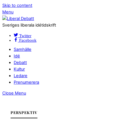
Skip to content
Menu
Sveriges liberala idétidskrift
Twitter
Facebook
Samhälle
Idé
Debatt
Kultur
Ledare
Prenumerera
Close Menu
PERSPEKTIV