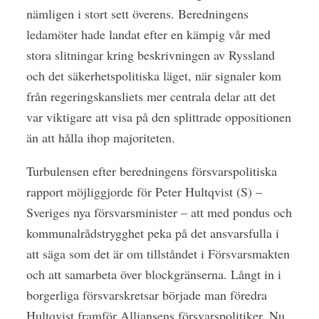
nämligen i stort sett överens. Beredningens
ledamöter hade landat efter en kämpig vår med
stora slitningar kring beskrivningen av Ryssland
och det säkerhetspolitiska läget, när signaler kom
från regeringskansliets mer centrala delar att det
var viktigare att visa på den splittrade oppositionen
än att hålla ihop majoriteten.
Turbulensen efter beredningens försvarspolitiska
rapport möjliggjorde för Peter Hultqvist (S) –
Sveriges nya försvarsminister – att med pondus och
kommunalrådstrygghet peka på det ansvarsfulla i
att säga som det är om tillståndet i Försvarsmakten
och att samarbeta över blockgränserna. Långt in i
borgerliga försvarskretsar började man föredra
Hultqvist framför Alliansens försvarspolitiker. Nu