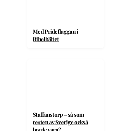
Med Prideflaggan i
Bibelbältet
Staffanstorp – så som
resten av Sverige också
borde vara?