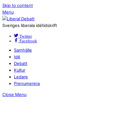
Skip to content
Menu
Sveriges liberala idétidskrift
Twitter
Facebook
Samhälle
Idé
Debatt
Kultur
Ledare
Prenumerera
Close Menu