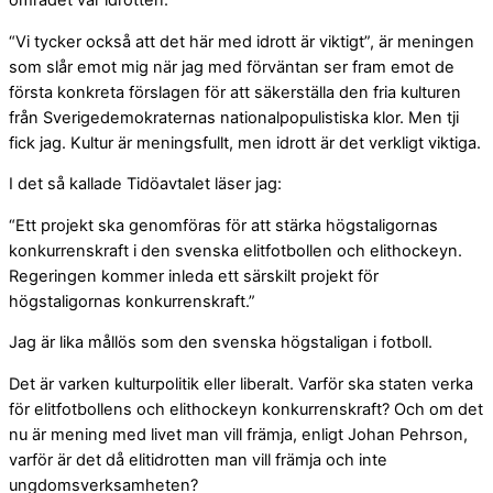
området var idrotten.
“Vi tycker också att det här med idrott är viktigt”, är meningen
som slår emot mig när jag med förväntan ser fram emot de
första konkreta förslagen för att säkerställa den fria kulturen
från Sverigedemokraternas nationalpopulistiska klor. Men tji
fick jag. Kultur är meningsfullt, men idrott är det verkligt viktiga.
I det så kallade Tidöavtalet läser jag:
“Ett projekt ska genomföras för att stärka högstaligornas
konkurrenskraft i den svenska elitfotbollen och elithockeyn.
Regeringen kommer inleda ett särskilt projekt för
högstaligornas konkurrenskraft.”
Jag är lika mållös som den svenska högstaligan i fotboll.
Det är varken kulturpolitik eller liberalt. Varför ska staten verka
för elitfotbollens och elithockeyn konkurrenskraft? Och om det
nu är mening med livet man vill främja, enligt Johan Pehrson,
varför är det då elitidrotten man vill främja och inte
ungdomsverksamheten?