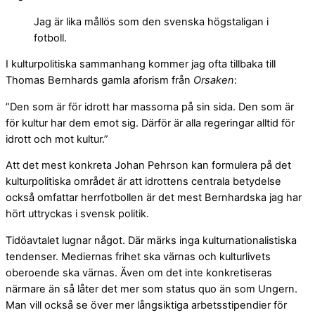
Jag är lika mållös som den svenska högstaligan i
fotboll.
I kulturpolitiska sammanhang kommer jag ofta tillbaka till
Thomas Bernhards gamla aforism från
Orsaken
:
”Den som är för idrott har massorna på sin sida. Den som är
för kultur har dem emot sig. Därför är alla regeringar alltid för
idrott och mot kultur.”
Att det mest konkreta Johan Pehrson kan formulera på det
kulturpolitiska området är att idrottens centrala betydelse
också omfattar herrfotbollen är det mest Bernhardska jag har
hört uttryckas i svensk politik.
Tidöavtalet lugnar något. Där märks inga kulturnationalistiska
tendenser. Mediernas frihet ska värnas och kulturlivets
oberoende ska värnas. Även om det inte konkretiseras
närmare än så låter det mer som status quo än som Ungern.
Man vill också se över mer långsiktiga arbetsstipendier för