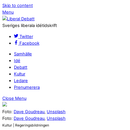
Skip to content
Menu
Sveriges liberala idétidskrift
Twitter
Facebook
Samhälle
Idé
Debatt
Kultur
Ledare
Prenumerera
Close Menu
Foto:
Dave Goudreau
,
Unsplash
Foto:
Dave Goudreau
,
Unsplash
Kultur | Regeringsbildningen