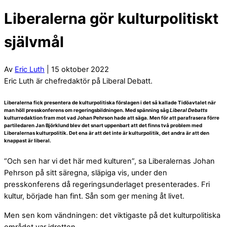
Liberalerna gör kulturpolitiskt
självmål
Av
Eric Luth
| 15 oktober 2022
Eric Luth är chefredaktör på Liberal Debatt.
Liberalerna fick presentera de kulturpolitiska förslagen i det så kallade Tidöavtalet när
man höll presskonferens om regeringsbildningen. Med spänning såg
Liberal Debatts
kulturredaktion fram mot vad Johan Pehrson hade att säga. Men för att parafrasera förre
partiledaren Jan Björklund blev det snart uppenbart att det finns två problem med
Liberalernas kulturpolitik. Det ena är att det inte är kulturpolitik, det andra är att den
knappast är liberal.
“Och sen har vi det här med kulturen”, sa Liberalernas Johan
Pehrson på sitt säregna, släpiga vis, under den
presskonferens då regeringsunderlaget presenterades. Fri
kultur, började han fint. Sån som ger mening åt livet.
Men sen kom vändningen: det viktigaste på det kulturpolitiska