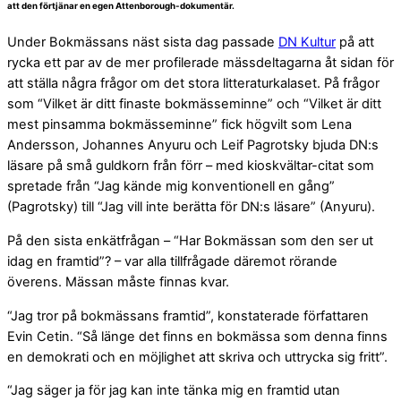
att den förtjänar en egen Attenborough-dokumentär.
Under Bokmässans näst sista dag passade
DN Kultur
på att
rycka ett par av de mer profilerade mässdeltagarna åt sidan för
att ställa några frågor om det stora litteraturkalaset. På frågor
som “Vilket är ditt finaste bokmässeminne” och “Vilket är ditt
mest pinsamma bokmässeminne” fick högvilt som Lena
Andersson, Johannes Anyuru och Leif Pagrotsky bjuda DN:s
läsare på små guldkorn från förr – med kioskvältar-citat som
spretade från “Jag kände mig konventionell en gång”
(Pagrotsky) till “Jag vill inte berätta för DN:s läsare” (Anyuru).
På den sista enkätfrågan – “Har Bokmässan som den ser ut
idag en framtid”? – var alla tillfrågade däremot rörande
överens. Mässan måste finnas kvar.
“Jag tror på bokmässans framtid”, konstaterade författaren
Evin Cetin. “Så länge det finns en bokmässa som denna finns
en demokrati och en möjlighet att skriva och uttrycka sig fritt”.
“Jag säger ja för jag kan inte tänka mig en framtid utan