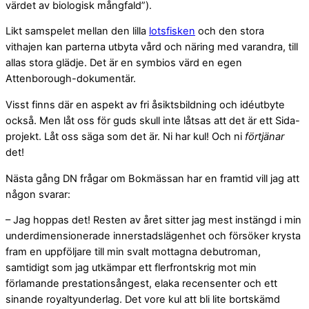
värdet av biologisk mångfald”).
Likt samspelet mellan den lilla
lotsfisken
och den stora
vithajen kan parterna utbyta vård och näring med varandra, till
allas stora glädje. Det är en symbios värd en egen
Attenborough-dokumentär.
Visst finns där en aspekt av fri åsiktsbildning och idéutbyte
också. Men låt oss för guds skull inte låtsas att det är ett Sida-
projekt. Låt oss säga som det är. Ni har kul! Och ni
förtjänar
det!
Nästa gång DN frågar om Bokmässan har en framtid vill jag att
någon svarar:
– Jag hoppas det! Resten av året sitter jag mest instängd i min
underdimensionerade innerstadslägenhet och försöker krysta
fram en uppföljare till min svalt mottagna debutroman,
samtidigt som jag utkämpar ett flerfrontskrig mot min
förlamande prestationsångest, elaka recensenter och ett
sinande royaltyunderlag. Det vore kul att bli lite bortskämd