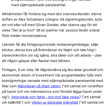
med stjärnspäckade panelsamtal.
Allmänheten får frottera sig med den svenska literatin: känna
doften av Alex Schulmans cologne vid signeringsbordet, byta
ett ord eller två med Göran Greider, eller stanna upp för att
viska “Det är ju hon!” till sin partner när Jessica Gedin svävar
förbi mellan monterraderna.
Literatin får äta förlagssponsrade restaurangmiddagar, sälja
böcker, dansa loss på Bokmässan by Night och tala högt i
stereomikrofon om sig själva, sina idéer och sitt arbete – utan
att någon gäspar eller flackar med blicken.
Förlagen, å sin sida, får tillgodoräkna sig lika delar
goodwill
och
ekonomisk
return of investment
när programbladen fylls med
boksigneringar varvade med stjärnspäckade panelsamtal med
titlar som
Människan på djupt vatten
(“ett samtal om rovdriften
på havet och om människorna som försökt lägga havet under
sig”),
Vetenskap och fakta – bot mot fake news?
(“ett samtal
om källkritik”) och
Vikten av biologisk mångfald
(“ett samtal om