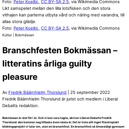
Foto:
Peter Koelbl.
,
CC BY-SA 2.5
, via Wikimedia Commons
Likt samspelet mellan den lilla lotsfisken och den stora
vithajen kan parterna utbyta vård och näring med varandra, till
allas stora glädje.
Foto:
Peter Koelbl.
,
CC BY-SA 2.5
, via Wikimedia Commons
Kultur | Bokmässan
Branschfesten Bokmässan –
litteratins årliga guilty
pleasure
Av
Fredrik Bäärnhielm Thorslund
| 25 september 2022
Fredrik Bäärnhielm Thorslund är jurist och medlem i Liberal
Debatts redaktion.
Bokmässan är slut för i år. Och vi kan vara lugna, skriver
Liberal Debatts
Fredrik
Thorslund: den kommer nog tillbaka även nästa år. Det är trots allt inget filantropiskt
bildningsprojekt vi talar om, utan en branschfest. En branschfest så ömsesidigt gynnsam