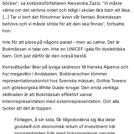
böcker”, sa kokboksförfattaren Alexandra Zazzi. “Vi måste
värna om det skrivna ordet och tidigt i skolan lära barn att läsa.
[…] Tar vi bort det försvinner även vår fantasi. Bokmässan
behövs och vi måste strida för att den ska finnas”, fortsatte
hon.
Inte för att pissa på någons parad – men
au calme
. Det är
Bokmässan vi talar om. Inte en UNICEF-gala för dyslektiska
barn. Och just därför lär den också bestå.
Konsultbyråer åker på lyxiga skidresor till franska Alperna och
hyr megavillor i Andalusien. Bokbranschen tömmer
representationskontot hos Svenska mässan, Gothia Towers
och göteborgska White Guide-krogar. Den enda verkliga
skillnaden är att Bokmässan effektivt varvar
internrepresentation med externrepresentation. Och alla
tycker att det är toppen.
Förlagen, å sin sida, får tillgodoräkna sig lika delar
goodwill
och ekonomisk
return of investment
när
programbladen fylls med boksigneringar varvade