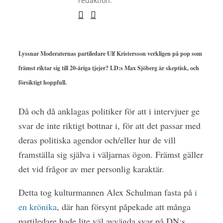
redaktion.
Lyssnar Moderaternas partiledare Ulf Kristersson verkligen på pop som
främst riktar sig till 20-åriga tjejer? LD:s Max Sjöberg är skeptisk, och
försiktigt hoppfull.
Då och då anklagas politiker för att i intervjuer ge
svar de inte riktigt bottnar i, för att det passar med
deras politiska agendor och/eller hur de vill
framställa sig själva i väljarnas ögon. Främst gäller
det vid frågor av mer personlig karaktär.
Detta tog kulturmannen Alex Schulman fasta på
i
en krönika
, där han försynt påpekade att många
partiledare hade lite väl avvägda svar på DN:s