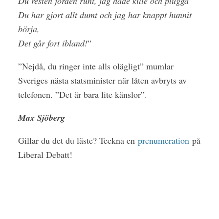
Du resten jorden runt, jag hade kille och plugga’
Du har gjort allt dumt och jag har knappt hunnit
börja,
Det går fort ibland!
”
”Nejdå, du ringer inte alls olägligt” mumlar
Sveriges nästa statsminister när låten avbryts av
telefonen. ”Det är bara lite känslor”.
Max Sjöberg
Gillar du det du läste? Teckna en
prenumeration
på
Liberal Debatt!