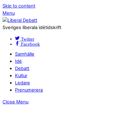
Skip to content
Menu
Sveriges liberala idétidskrift
Twitter
Facebook
Samhälle
Idé
Debatt
Kultur
Ledare
Prenumerera
Close Menu