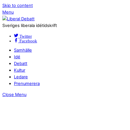
Skip to content
Menu
Sveriges liberala idétidskrift
Twitter
Facebook
Samhälle
Idé
Debatt
Kultur
Ledare
Prenumerera
Close Menu