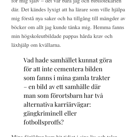
för mig själv – det var bara jag och bibliotekarien
där. Det kändes lyxigt att ha lärare som ville hjälpa
mig förstå nya saker och ha tillgång till mängder av
böcker om allt jag kunde tänka mig. Hemma fanns
min högskoleutbildade pappas hårda krav och
läxhjälp om kvällarna.
Vad hade samhället kunnat göra
för att inte cementera bilden
som fanns i mina gamla trakter
– en bild av ett samhälle där
man som förortsbarn har två
alternativa karriärvägar:
gängkriminell eller
fotbollsproffs?
Mina föräldrar kom hit tidigt i sina liv och talar