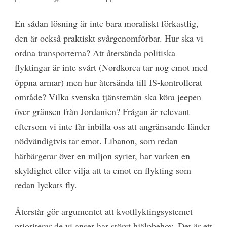
En sådan lösning är inte
bara moraliskt förkastlig,
den är också praktiskt svårgenomförbar. Hur ska vi
ordna transporterna? Att återsända politiska
flyktingar är inte svårt (Nordkorea tar nog emot med
öppna armar) men hur återsända till IS-kontrollerat
område? Vilka svenska tjänstemän ska köra jeepen
över gränsen från Jordanien? Frågan är relevant
eftersom vi inte får inbilla oss att angränsande länder
nödvändigtvis tar emot. Libanon, som redan
härbärgerar över en miljon syrier, har varken en
skyldighet eller vilja att ta emot en flykting som
redan lyckats fly.
Återstår gör argumentet att kvotflyktingsystemet
prioriterar de vi anser har störst hjälpbehov. Det är ett