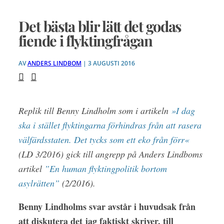
Det bästa blir lätt det godas
fiende i flyktingfrågan
AV
ANDERS LINDBOM
| 3 AUGUSTI 2016
Replik till Benny Lindholm som i artikeln
»I dag
ska i stället flyktingarna förhindras från att rasera
välfärdsstaten. Det tycks som ett eko från förr«
(LD 3/2016) gick till angrepp på Anders Lindboms
artikel
”En human flyktingpolitik bortom
asylrätten”
(2/2016).
Benny Lindholms svar avstår i huvudsak från
att diskutera det jag faktiskt skriver, till