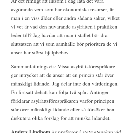
Är det rimligt att liksom i dag låta det vara
avgörande vem som har ekonomiska resurser, är
man i en viss ålder eller andra sådana saker, vilket
vi vet är vad den nuvarande asylrätten i praktiken
leder till? Jag hävdar att man i stället bör dra
slutsatsen att vi som samhälle bör prioritera de vi
anser har störst hjälpbehov.
Sammanfattningsvis: Vissa asylrättsförespråkare
ger intrycket att de anser att en princip står över
mänskligt lidande. Jag delar inte den värderingen.
En fortsatt debatt kan följa två spår: Antingen
förklarar asylrättsförespråkaren varför principen
står över mänskligt lidande eller så försöker hen
diskutera olika förslag för att minska lidandet.
Anders Lindbom
är professor i statsvetenskap vid