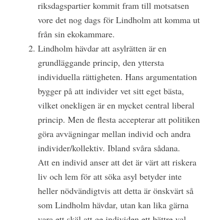
riksdagspartier kommit fram till motsatsen
vore det nog dags för Lindholm att komma ut
från sin ekokammare.
Lindholm hävdar att asylrätten är en
grundläggande princip, den yttersta
individuella rättigheten. Hans argumentation
bygger på att individer vet sitt eget bästa,
vilket onekligen är en mycket central liberal
princip. Men de flesta accepterar att politiken
göra avvägningar mellan individ och andra
individer/kollektiv. Ibland svåra sådana.
Att en individ anser att det är värt att riskera
liv och lem för att söka asyl betyder inte
heller nödvändigtvis att detta är önskvärt så
som Lindholm hävdar, utan kan lika gärna
vara ett skäl att ge individen ett bättre val.