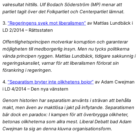
valresultat hittills. Ulf Bodach Söderström (MP) menar att
partiet tagit över det Folkpartiet och Centerpartiet lämnat.
3.
”Regeringens svek mot liberalismen”
av Mattias Lundbäck i
LD 2/2014 – Rättsstaten
Offentlighetsprincipen motverkar korruption och garanterar
möjligheten till medborgerlig insyn. Men nu tycks politikerna
vända principen ryggen. Mattias Lundbäck, tidigare sakkunnig i
regeringskansliet, varnar för att liberalismen förlorat sin
förankring i regeringen.
4.
”Separatism bryter inte olikhetens bojor”
av Adam Cwejman
i LD 4/2014 – Den nya vänstern
Genom historien har separatism använts i strävan att behålla
makt, men även av maktlösa i jakt på inflytande. Separatismen
bär dock en paradox: I kampen för att överbrygga olikheter,
betonas olikheterna som allra mest. Liberal Debatt bad Adam
Cwejman ta sig an denna kluvna organisationsform.