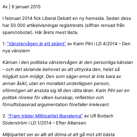
Av | 6 januari 2015
I februari 2014 fick Liberal Debatt en ny hemsida. Sedan dess
har 50 000 artikelvisningar registrerats (siffran rensad från
spam/robotar). Här årets mest lästa.
1.
”Vänstervågen är ett skämt”
av Karin Pihl i LD 4/2014 – Den
nya vänstern
Kärnan i den politiska vänstervågen är den personliga känslan
– och det skriande behovet av att uttrycka den, helst så
högljutt som möjligt. Den som säger emot är inte bara av
annan åsikt, utan en moraliskt underlägsen person,
oförmögen att ansluta sig till den rätta läran. Karin Pihl ser en
politisk rörelse för vilken kunskap, reflektion och
förnuftsbaserad argumentation förefaller irrelevant.
2.
”Fram träder Miljöpartiet liberalerna”
av Ulf Bodach
Söderström i LD 1/2014 – Efter Alliansen
Miljöpartiet ser av allt att döma ut att gå mot sitt bästa