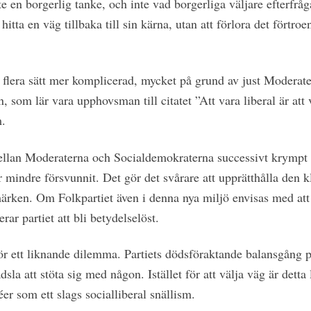
nte en borgerlig tanke, och inte vad borgerliga väljare efterfrå
tta en väg tillbaka till sin kärna, utan att förlora det förtroe
å flera sätt mer komplicerad, mycket på grund av just Moderate
 som lär vara upphovsman till citatet ”Att vara liberal är att 
m.
ellan Moderaterna och Socialdemokraterna successivt krympt 
r mindre försvunnit. Det gör det svårare att upprätthålla den 
märken. Om Folkpartiet även i denna nya miljö envisas med att 
rar partiet att bli betydelselöst.
ör ett liknande dilemma. Partiets dödsföraktande balansgång p
ädsla att stöta sig med någon. Istället för att välja väg är detta 
er som ett slags socialliberal snällism.