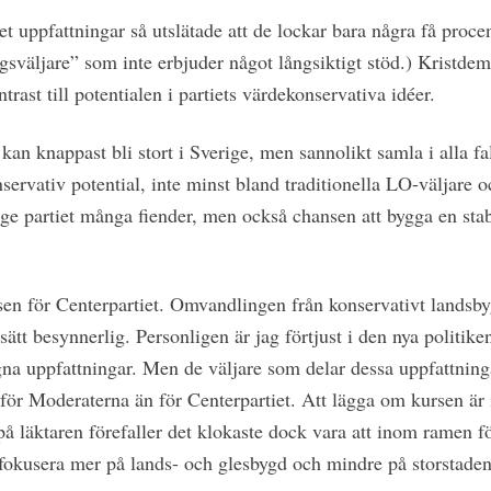
det uppfattningar så utslätade att de lockar bara några få proc
gsväljare” som inte erbjuder något långsiktigt stöd.) Kristd
trast till potentialen i partiets värdekonservativa idéer.
kan knappast bli stort i Sverige, men sannolikt samla i alla fal
ervativ potential, inte minst bland traditionella LO-väljare o
 ge partiet många fiender, men också chansen att bygga en stab
sen för Centerpartiet. Omvandlingen från konservativt landsbygd
sätt besynnerlig. Personligen är jag förtjust i den nya politik
na uppfattningar. Men de väljare som delar dessa uppfattninga
 för Moderaterna än för Centerpartiet. Att lägga om kursen är i
på läktaren förefaller det klokaste dock vara att inom ramen f
fokusera mer på lands- och glesbygd och mindre på storstaden