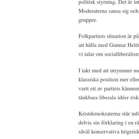
politisk styrning. Det är i
Moderaterna sansa sig och hi
grupper.
Folkpartiets situation är p
att hålla med Gunnar Helén,
vi talar om socialliberalis
I takt med att utrymmet m
klassiska position mer elle
varit ett av partiets känne
tänkbara liberala idéer riske
Kristdemokraterna står inf
delvis sin förklaring i en r
såväl konservativa högeridé