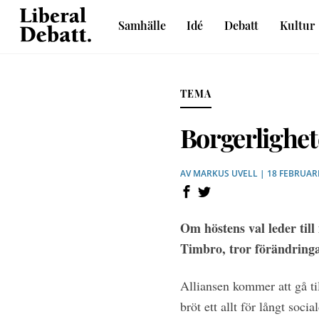
Skip
Samhälle
Idé
Debatt
Kultur
to
Sveriges liberala idétidskrift
content
TEMA
Borgerlighet
AV
MARKUS UVELL
| 18 FEBRUARI
Om höstens val leder till
Timbro, tror förändringa
Alliansen kommer att gå til
bröt ett allt för långt soc