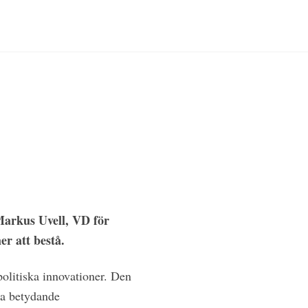
 Markus Uvell, VD för
r att bestå.
politiska innovationer. Den
ra betydande