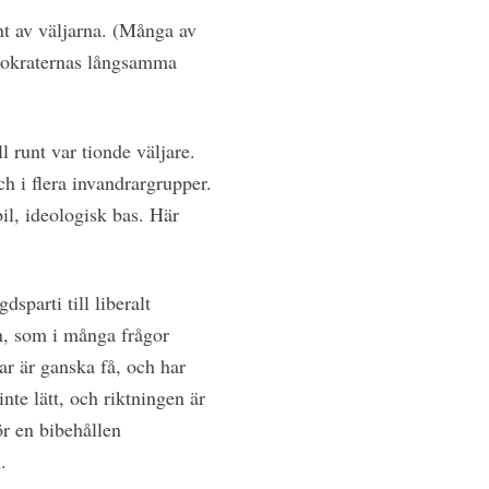
ent av väljarna. (Många av
emokraternas långsamma
l runt var tionde väljare.
ch i flera invandrargrupper.
il, ideologisk bas. Här
sparti till liberalt
en, som i många frågor
r är ganska få, och har
nte lätt, och riktningen är
ör en bibehållen
.