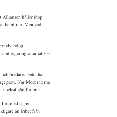
t Alliansen håller ihop
ttat hemifrån. Men vad
r nödvändigt.
samt regeringsalternativ –
 och bredare. Detta har
ligt parti. När Moderaterna
har också gått förlorat.
r fört med sig en
tigare än frihet från