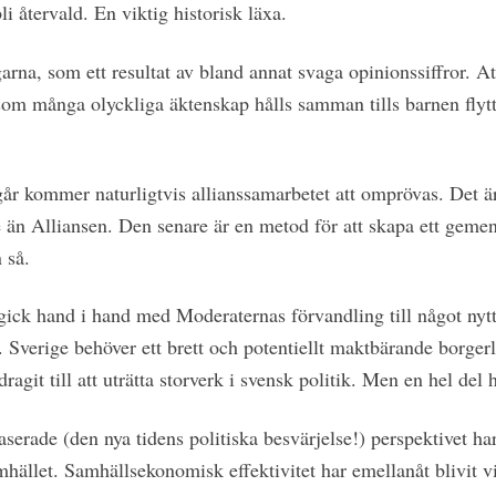
li återvald. En viktig historisk läxa.
rna, som ett resultat av bland annat svaga opinionssiffror. At
liksom många olyckliga äktenskap hålls samman tills barnen fly
 går kommer naturligtvis allianssamarbetet att omprövas. Det ä
e än Alliansen. Den senare är en metod för att skapa ett gemen
 så.
gick hand i hand med Moderaternas förvandling till något nytt
t. Sverige behöver ett brett och potentiellt maktbärande borger
dragit till att uträtta storverk i svensk politik. Men en hel del 
erade (den nya tidens politiska besvärjelse!) perspektivet ha
ället. Samhällsekonomisk effektivitet har emellanåt blivit vik