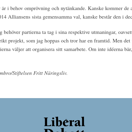
er är i behov omprövning och nytänkande. Kanske kommer de al
014 Alliansens sista gemensamma val, kanske består den i dec
 behöver partierna ta tag i sina respektive utmaningar, oavsett
ikt projekt, som jag hoppas och tror har en framtid. Men det 
tierna väljer att organisera sitt samarbete. Om inte idéerna bär
mbro/Stiftelsen Fritt Näringsliv.
Back
To