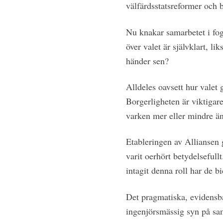
välfärdsstatsreformer och b
Nu knakar samarbetet i foga
över valet är självklart, 
händer sen?
Alldeles oavsett hur valet
Borgerligheten är viktigar
varken mer eller mindre än
Etableringen av Alliansen 
varit oerhört betydelsefull
intagit denna roll har de bi
Det pragmatiska, evidensbas
ingenjörsmässig syn på samh