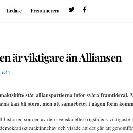
Twitter
Facebook
Ledare
Prenumerera
en är viktigare än Alliansen
 2014
 maktskifte står allianspartierna inför svåra framtidsval.
rna kan bli stora, men att samarbetet i någon form komme
l historien som en av den svenska efterkrigstidens viktigaste 
ialdemokratiskt maktinnehav och visade att det går att genomfö