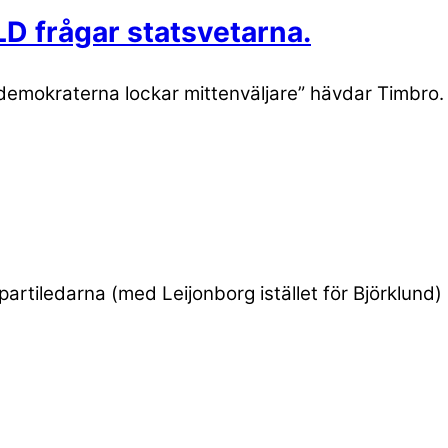
 frågar statsvetarna.
edemokraterna lockar mittenväljare” hävdar Timbro. 
a partiledarna (med Leijonborg istället för Björklu