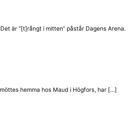
Det är ”[t]rångt i mitten” påstår Dagens Arena.
nd) möttes hemma hos Maud i Högfors, har […]