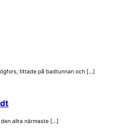
ögfors, tittade på badtunnan och […]
dt
v den allra närmaste […]