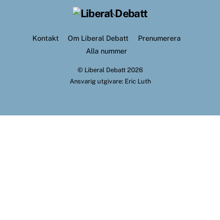
Back
To
Top
Kontakt
Om Liberal Debatt
Prenumerera
Alla nummer
©
Liberal Debatt
2026
Ansvarig utgivare: Eric Luth